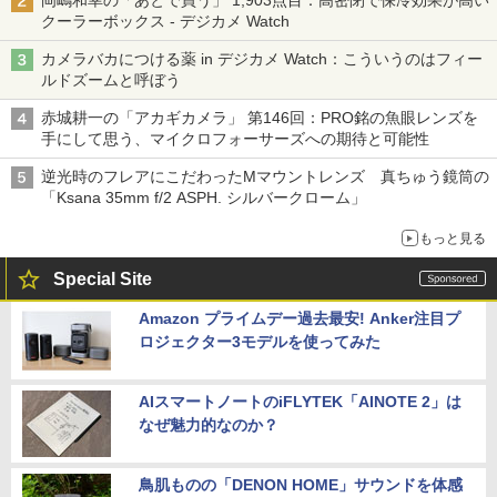
岡嶋和幸の「あとで買う」 1,903点目：高密閉で保冷効果が高い
クーラーボックス - デジカメ Watch
カメラバカにつける薬 in デジカメ Watch：こういうのはフィー
ルドズームと呼ぼう
赤城耕一の「アカギカメラ」 第146回：PRO銘の魚眼レンズを
手にして思う、マイクロフォーサーズへの期待と可能性
逆光時のフレアにこだわったMマウントレンズ 真ちゅう鏡筒の
「Ksana 35mm f/2 ASPH. シルバークローム」
もっと見る
Special Site
Amazon プライムデー過去最安! Anker注目プ
ロジェクター3モデルを使ってみた
AIスマートノートのiFLYTEK「AINOTE 2」は
なぜ魅力的なのか？
鳥肌ものの「DENON HOME」サウンドを体感