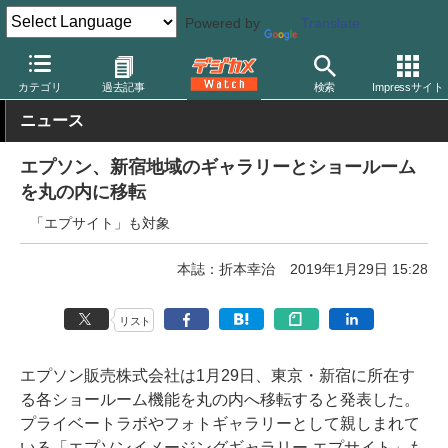
Powered by
Translate
デジカメ Watch
業界動向
企業
カテゴリ
過去記事
検索
Impressサイト
ニュース
エプソン、新宿地域のギャラリーとショールーム
を丸の内に移転
「エプサイト」も対象
本誌：折本幸治
2019年1月29日 15:28
リスト
エプソン販売株式会社は1月29日、東京・新宿に所在す
る各ショールーム機能を丸の内へ移転すると発表した。
プライベートラボやフォトギャラリーとして親しまれて
いる「エプソンイメージングギャラリー エプサイト」も