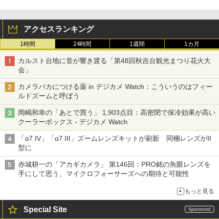
アクセスランキング
1時間
24時間
1週間
1カ月
カルスト台地に音が響き渡る「第48回秋吉台観光まつり花火大
会」
カメラバカにつける薬 in デジカメ Watch：こういうのはフィー
ルドズームと呼ぼう
岡嶋和幸の「あとで買う」 1,903点目：高密閉で保冷効果が高い
クーラーボックス - デジカメ Watch
「α7 IV」「α7 III」ズームレンズキットが刷新 同梱レンズがII
型に
赤城耕一の「アカギカメラ」 第146回：PRO銘の魚眼レンズを
手にして思う、マイクロフォーサーズへの期待と可能性
もっと見る
Special Site