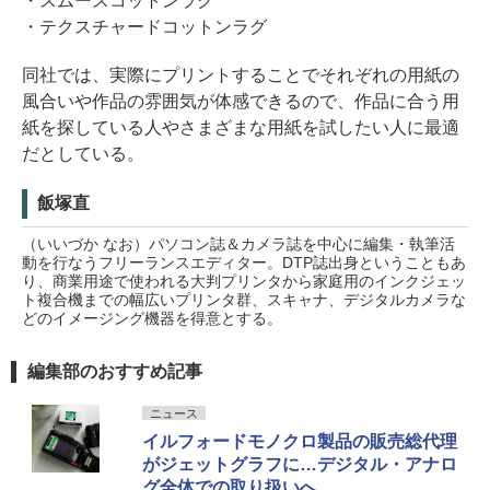
・スムースコットンラグ
・テクスチャードコットンラグ
同社では、実際にプリントすることでそれぞれの用紙の
風合いや作品の雰囲気が体感できるので、作品に合う用
紙を探している人やさまざまな用紙を試したい人に最適
だとしている。
飯塚直
（いいづか なお）パソコン誌＆カメラ誌を中心に編集・執筆活
動を行なうフリーランスエディター。DTP誌出身ということもあ
り、商業用途で使われる大判プリンタから家庭用のインクジェッ
ト複合機までの幅広いプリンタ群、スキャナ、デジタルカメラな
どのイメージング機器を得意とする。
編集部のおすすめ記事
ニュース
イルフォードモノクロ製品の販売総代理
がジェットグラフに…デジタル・アナロ
グ全体での取り扱いへ