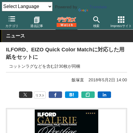
Powered by
Translate
デジカメ Watch
プリント関連
ペーパー
イルフォード
カテゴリ
過去記事
検索
Impressサイト
ニュース
ILFORD、EIZO Quick Color Matchに対応した用
紙をセットに
コットンラグなどを含む計30枚が同梱
飯塚直
2018年5月2日 14:00
リスト