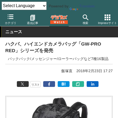
Powered by
Translate
デジカメ Watch
撮影用品
カメラバッグ
ハクバ
カテゴリ
過去記事
検索
Impressサイト
ニュース
ハクバ、ハイエンドカメラバッグ「GW-PRO
RED」シリーズを発売
バックパック/メッセンジャー/ローラーバッグなど7種16製品
飯塚直
2018年2月23日 17:27
リスト