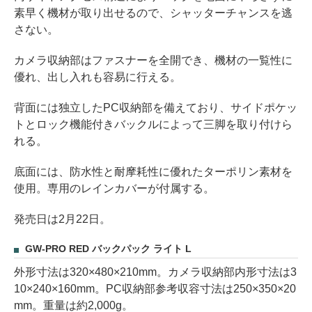
素早く機材が取り出せるので、シャッターチャンスを逃
さない。
カメラ収納部はファスナーを全開でき、機材の一覧性に
優れ、出し入れも容易に行える。
背面には独立したPC収納部を備えており、サイドポケッ
トとロック機能付きバックルによって三脚を取り付けら
れる。
底面には、防水性と耐摩耗性に優れたターポリン素材を
使用。専用のレインカバーが付属する。
発売日は2月22日。
GW-PRO RED バックパック ライト L
外形寸法は320×480×210mm。カメラ収納部内形寸法は3
10×240×160mm。PC収納部参考収容寸法は250×350×20
mm。重量は約2,000g。