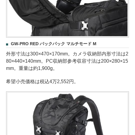
GW-PRO RED バックパック マルチモード M
外形寸法は300×470×170mm。カメラ収納部内形寸法は2
80×440×140mm。PC収納部参考収容寸法は200×280×15
mm。重量は約1,900g。
希望小売価格は税込4万2,552円。