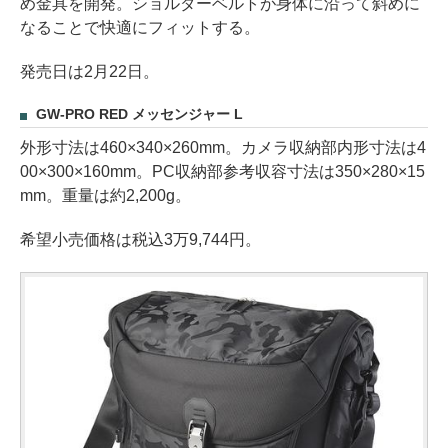
め金具を開発。ショルダーベルトが身体に沿って斜めに
なることで快適にフィットする。
発売日は2月22日。
GW-PRO RED メッセンジャー L
外形寸法は460×340×260mm。カメラ収納部内形寸法は4
00×300×160mm。PC収納部参考収容寸法は350×280×15
mm。重量は約2,200g。
希望小売価格は税込3万9,744円。