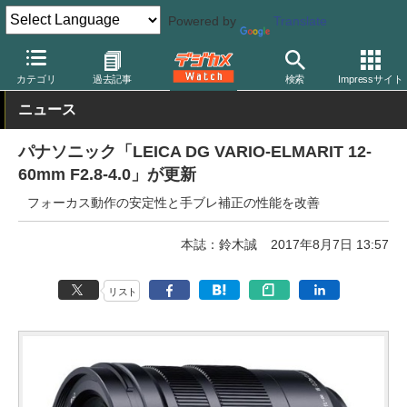
Powered by
Translate
デジカメ Watch
レンズ
交換レンズ
パナソニック
カテゴリ
過去記事
検索
Impressサイト
ニュース
パナソニック「LEICA DG VARIO-ELMARIT 12-
60mm F2.8-4.0」が更新
フォーカス動作の安定性と手ブレ補正の性能を改善
本誌：鈴木誠
2017年8月7日 13:57
リスト