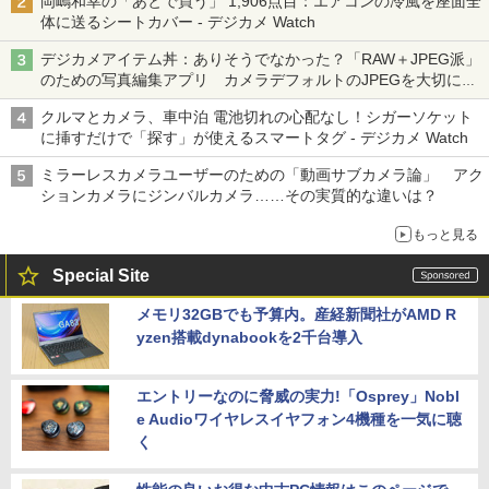
岡嶋和幸の「あとで買う」 1,906点目：エアコンの冷風を座面全
体に送るシートカバー - デジカメ Watch
デジカメアイテム丼：ありそうでなかった？「RAW＋JPEG派」
のための写真編集アプリ カメラデフォルトのJPEGを大切にす
る「Filmator」
クルマとカメラ、車中泊 電池切れの心配なし！シガーソケット
に挿すだけで「探す」が使えるスマートタグ - デジカメ Watch
ミラーレスカメラユーザーのための「動画サブカメラ論」 アク
ションカメラにジンバルカメラ……その実質的な違いは？
もっと見る
Special Site
メモリ32GBでも予算内。産経新聞社がAMD R
yzen搭載dynabookを2千台導入
エントリーなのに脅威の実力!「Osprey」Nobl
e Audioワイヤレスイヤフォン4機種を一気に聴
く