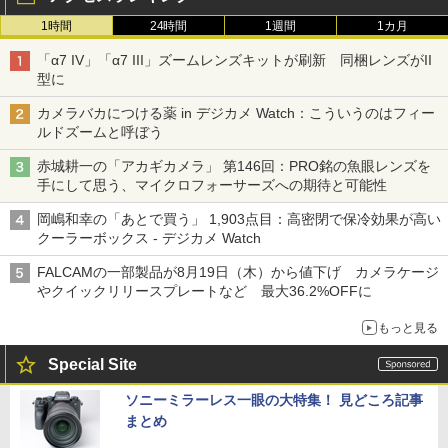
1時間
24時間
1週間
1カ月
「α7 IV」「α7 III」ズームレンズキットが刷新 同梱レンズがII
型に
カメラバカにつける薬 in デジカメ Watch：こういうのはフィー
ルドズームと呼ぼう
赤城耕一の「アカギカメラ」 第146回：PRO銘の魚眼レンズを
手にして思う、マイクロフォーサーズへの期待と可能性
岡嶋和幸の「あとで買う」 1,903点目：高密閉で保冷効果が高い
クーラーボックス - デジカメ Watch
FALCAMの一部製品が8月19日（木）から値下げ カメラケージ
やクイックリリースプレートなど 最大36.2%OFFに
もっと見る
Special Site
ソニーミラーレス一眼の大特集！ 見どころ記事
まとめ