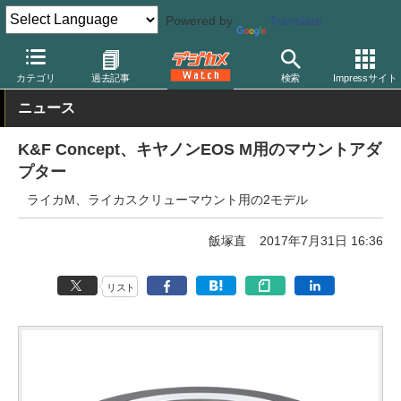
Powered by
Translate
デジカメ Watch
レンズ
マウントアダプター
その他
カテゴリ
過去記事
検索
Impressサイト
ニュース
K&F Concept、キヤノンEOS M用のマウントアダ
プター
ライカM、ライカスクリューマウント用の2モデル
飯塚直
2017年7月31日 16:36
リスト