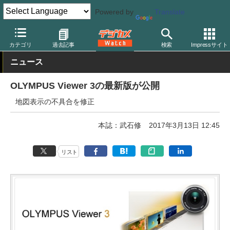
Powered by
Translate
デジカメ Watch
PC/モバイル関連
アプリ/ソフトウェア
オリン
カテゴリ
過去記事
検索
Impressサイト
ニュース
OLYMPUS Viewer 3の最新版が公開
地図表示の不具合を修正
本誌：武石修
2017年3月13日 12:45
リスト