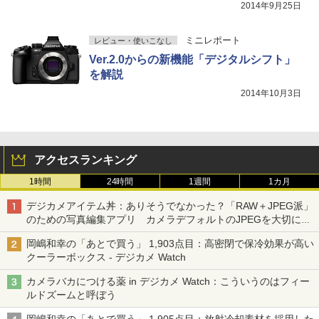
2014年9月25日
ミニレポート
レビュー・使いこなし
Ver.2.0からの新機能「デジタルシフト」
を解説
2014年10月3日
アクセスランキング
1時間
24時間
1週間
1カ月
デジカメアイテム丼：ありそうでなかった？「RAW＋JPEG派」
のための写真編集アプリ カメラデフォルトのJPEGを大切にす
る「Filmator」
岡嶋和幸の「あとで買う」 1,903点目：高密閉で保冷効果が高い
クーラーボックス - デジカメ Watch
カメラバカにつける薬 in デジカメ Watch：こういうのはフィー
ルドズームと呼ぼう
岡嶋和幸の「あとで買う」 1,905点目：放射冷却素材を採用した