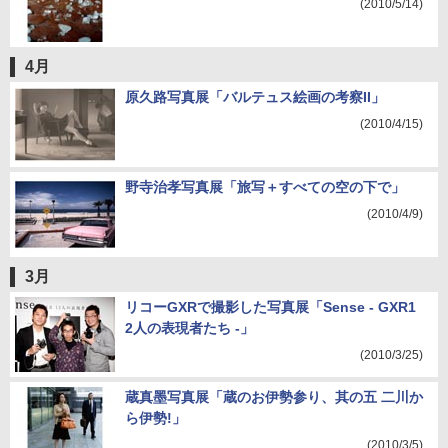
(2010/5/14)
4月
原久路写真展「バルテュス絵画の考察II」
(2010/4/15)
野寺治孝写真展「旅写＋すべての空の下で」
(2010/4/9)
3月
リコーGXRで撮影した写真展「Sense - GXR1
2人の表現者たち -」
(2010/3/25)
蔵真墨写真展「蔵のお伊勢参り、其の五 二川か
ら伊勢!」
(2010/3/5)