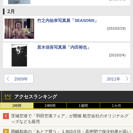
2月
竹之内祐幸写真展「SEASONS」
(2010/2/19)
若木信吾写真展「内田裕也」
(2010/2/4)
2009年
2011年
アクセスランキング
1時間
24時間
1週間
1カ月
茨城空港で「羽田空港フェア」が開催 航空会社のオリジナルグ
ッズなども販売
岡嶋和幸の「あとで買う」 1,903点目：高密閉で保冷効果が高い