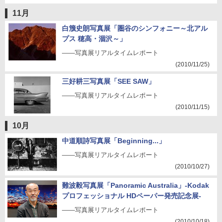
11月
白籏史朗写真展「圏谷のシンフォニー～北アル
プス 穂高・涸沢～」
――写真展リアルタイムレポート
(2010/11/25)
三好耕三写真展「SEE SAW」
――写真展リアルタイムレポート
(2010/11/15)
10月
中道順詩写真展「Beginning...」
――写真展リアルタイムレポート
(2010/10/27)
難波毅写真展「Panoramic Australia」-Kodak
プロフェッショナル HDペーパー発売記念展-
――写真展リアルタイムレポート
(2010/10/18)