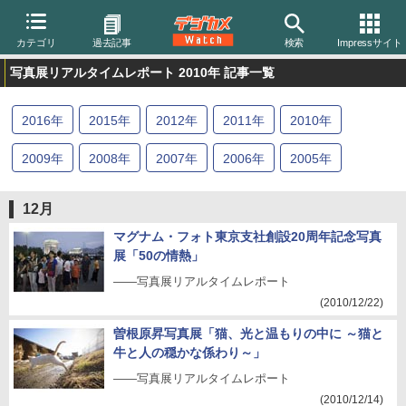
カテゴリ
過去記事
検索
Impressサイト
写真展リアルタイムレポート 2010年 記事一覧
2016
年
2015
年
2012
年
2011
年
2010
年
2009
年
2008
年
2007
年
2006
年
2005
年
12月
マグナム・フォト東京支社創設20周年記念写真
展「50の情熱」
――写真展リアルタイムレポート
(2010/12/22)
曽根原昇写真展「猫、光と温もりの中に ～猫と
牛と人の穏かな係わり～」
――写真展リアルタイムレポート
(2010/12/14)