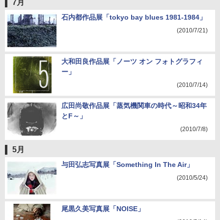
7月
石内都作品展「tokyo bay blues 1981-1984」
(2010/7/21)
大和田良作品展「ノーツ オン フォトグラフィ
ー」
(2010/7/14)
広田尚敬作品展「蒸気機関車の時代～昭和34年
とF～」
(2010/7/8)
5月
与田弘志写真展「Something In The Air」
(2010/5/24)
尾黒久美写真展「NOISE」