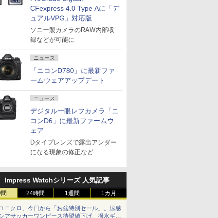
CFexpress 4.0 Type Aに「デ
ュアルVPG」対応版
ソニー製カメラのRAW内部収
録などが可能に
ニュース
「ニコンD780」に最新ファ
ームウェアアップデート
ニュース
デジタル一眼レフカメラ「ニ
コンD6」に最新ファームウ
ェア
Dタイプレンズで露出アンダー
になる現象の修正など
Impress Watchシリーズ 人気記事
時間
24時間
1週間
1カ月
ユニクロ、今日から「お盆特別セール」。涼感
シアサッカーワンピース待望値下げ、撥水ギア