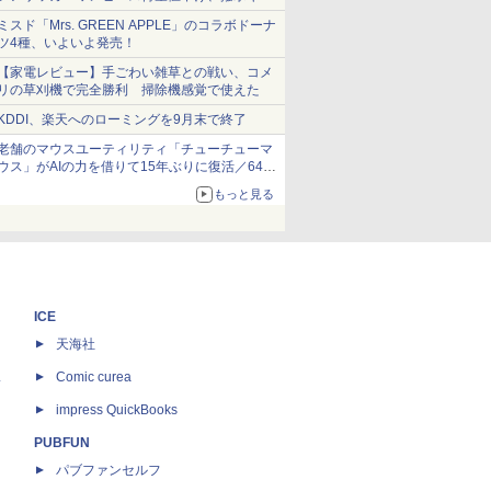
ショーツは1990円に
ミスド「Mrs. GREEN APPLE」のコラボドーナ
ツ4種、いよいよ発売！
【家電レビュー】手ごわい雑草との戦い、コメ
リの草刈機で完全勝利 掃除機感覚で使えた
KDDI、楽天へのローミングを9月末で終了
老舗のマウスユーティリティ「チューチューマ
ウス」がAIの力を借りて15年ぶりに復活／64bit
化、Windows 10/11、「Chrome」も走り回
もっと見る
る。復活記念で2026年末まで500円
ICE
天海社
ス
Comic curea
impress QuickBooks
PUBFUN
パブファンセルフ