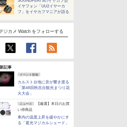
SOUNDPEATSのイヤカフ型
イヤフォン「UU2イヤーカ
フ」をイヤカフマニアが語る
デジカメ Watch をフォローする
新記事
イベント告知
カルスト台地に音が響き渡る
「第48回秋吉台観光まつり花
火大会」
【厳選】本日のお買
ニュース
い得商品
車内の温度上昇を緩やかにす
る「遮光マジカルシェード」