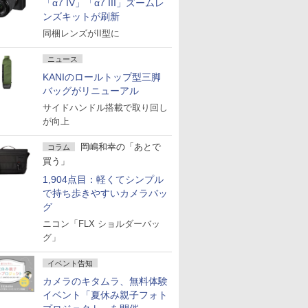
「α7 IV」「α7 III」ズームレ
ンズキットが刷新
同梱レンズがII型に
ニュース
KANIのロールトップ型三脚
バッグがリニューアル
サイドハンドル搭載で取り回し
が向上
岡嶋和幸の「あとで
コラム
買う」
1,904点目：軽くてシンプル
で持ち歩きやすいカメラバッ
グ
ニコン「FLX ショルダーバッ
グ」
イベント告知
カメラのキタムラ、無料体験
イベント「夏休み親子フォト