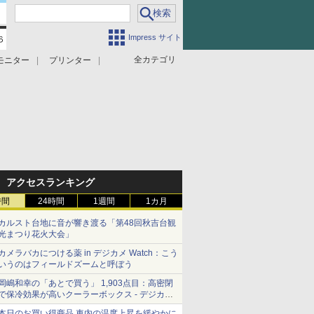
Impress サイト
全カテゴリ
モニター
プリンター
アクセスランキング
時間
24時間
1週間
1カ月
カルスト台地に音が響き渡る「第48回秋吉台観
光まつり花火大会」
カメラバカにつける薬 in デジカメ Watch：こう
いうのはフィールドズームと呼ぼう
岡嶋和幸の「あとで買う」 1,903点目：高密閉
で保冷効果が高いクーラーボックス - デジカメ
Watch
本日のお買い得商品 車内の温度上昇を緩やかに