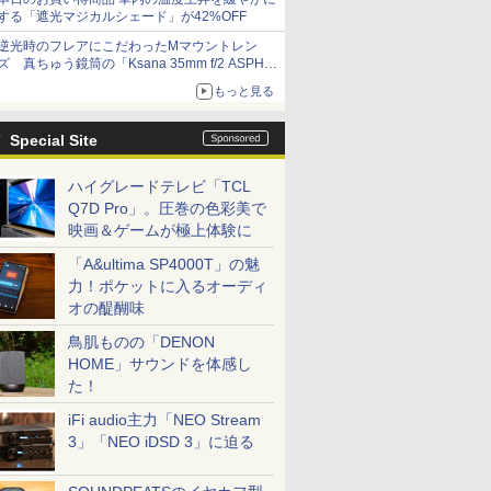
する「遮光マジカルシェード」が42%OFF
逆光時のフレアにこだわったMマウントレン
ズ 真ちゅう鏡筒の「Ksana 35mm f/2 ASPH.
シルバークローム」
もっと見る
Special Site
ハイグレードテレビ「TCL
Q7D Pro」。圧巻の色彩美で
映画＆ゲームが極上体験に
「A&ultima SP4000T」の魅
力！ポケットに入るオーディ
オの醍醐味
鳥肌ものの「DENON
HOME」サウンドを体感し
た！
iFi audio主力「NEO Stream
3」「NEO iDSD 3」に迫る