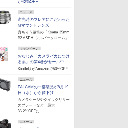
が42%OFF
ニュース
逆光時のフレアにこだわった
Mマウントレンズ
真ちゅう鏡筒の「Ksana 35mm
f/2 ASPH. シルバークローム」
キャンペーン
おなじみ「カメラバカにつけ
る薬」の第4巻がセール中
Kindle版がAmazonで50%OFF
ニュース
FALCAMの一部製品が8月19
日（水）から値下げ
カメラケージやクイックリリー
スプレートなど 最大
36.2%OFFに
ニュース