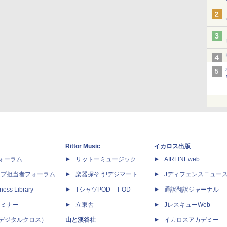
Rittor Music
イカロス出版
dフォーラム
リットーミュージック
AIRLINEweb
ップ担当者フォーラム
楽器探そう!デジマート
Jディフェンスニュー
ness Library
TシャツPOD T-OD
通訳翻訳ジャーナル
セミナー
立東舎
JレスキューWeb
 X（デジタルクロス）
山と溪谷社
イカロスアカデミー