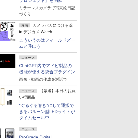
プロジェクト」を開催
ミラーレスカメラで写真絵日記
づくり
カメラバカにつける薬
漫画
in デジカメ Watch
こういうのはフィールドズー
ムと呼ぼう
ニュース
ChatGPT内でアドビ製品の
機能が使える統合プラグイン
画像・動画の作成を対話で
【厳選】本日のお買
ニュース
い得商品
“ぐるぐる巻き”にして運搬で
きるバルーン型LEDライトが
タイムセール中
ニュース
ProGrade Digital、