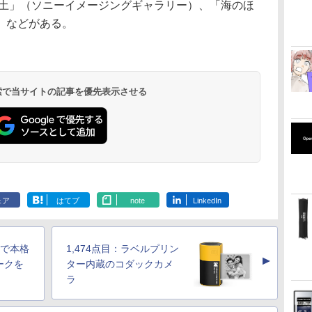
と土」（ソニーイメージングギャラリー）、「海のほ
）などがある。
 検索で当サイトの記事を優先表示させる
ェア
はてブ
note
LinkedIn
ホで本格
1,474点目：ラベルプリン
▲
ークを
ター内蔵のコダックカメ
ラ