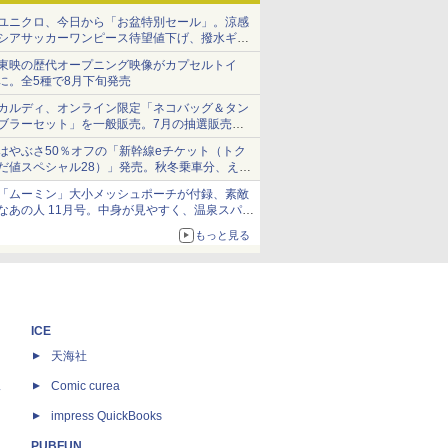
ユニクロ、今日から「お盆特別セール」。涼感
シアサッカーワンピース待望値下げ、撥水ギア
ショーツは1990円に
東映の歴代オープニング映像がカプセルトイ
に。全5種で8月下旬発売
カルディ、オンライン限定「ネコバッグ＆タン
ブラーセット」を一般販売。7月の抽選販売の
当選無効分
はやぶさ50％オフの「新幹線eチケット（トク
だ値スペシャル28）」発売。秋冬乗車分、えき
ねっと限定
「ムーミン」大小メッシュポーチが付録、素敵
なあの人 11月号。中身が見やすく、温泉スパに
も使える
もっと見る
ICE
天海社
ス
Comic curea
impress QuickBooks
PUBFUN