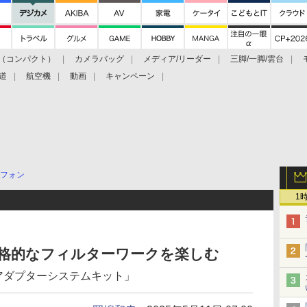
（コンパクト）
カメラバッグ
メディア/リーダー
三脚/一脚/雲台
道
航空機
動画
キャンペーン
フォン
1
で本格的なフィルターワークを楽しむ
アダプターシステムキット」