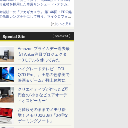
却素材を採用した車用サンシェード - デジカメ
Watch
赤城耕一の「アカギカメラ」 第146回：PRO銘
の魚眼レンズを手にして思う、マイクロフォー
サーズへの期待と可能性
もっと見る
Special Site
Amazon プライムデー過去最
安! Anker注目プロジェクタ
ー3モデルを使ってみた
ハイグレードテレビ「TCL
Q7D Pro」。圧巻の色彩美で
映画＆ゲームが極上体験に
クリエイティブが作った2万
円台の“小さなピュアオーデ
ィオスピーカー”
お値段そのままでメモリ倍
増！メモリ32GBの「お得な
ゲーミングノート」