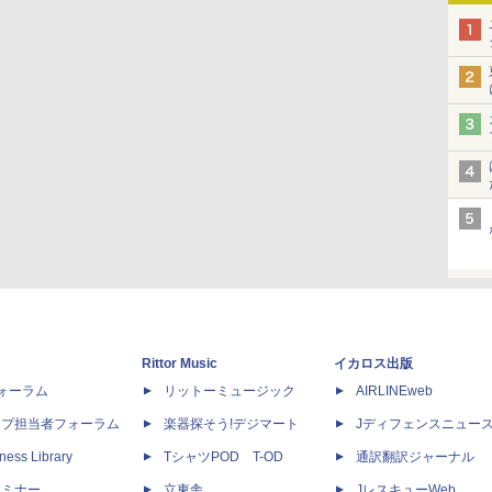
Rittor Music
イカロス出版
dフォーラム
リットーミュージック
AIRLINEweb
ップ担当者フォーラム
楽器探そう!デジマート
Jディフェンスニュー
ness Library
TシャツPOD T-OD
通訳翻訳ジャーナル
セミナー
立東舎
JレスキューWeb