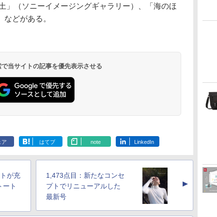
と土」（ソニーイメージングギャラリー）、「海のほ
）などがある。
 検索で当サイトの記事を優先表示させる
ェア
はてブ
note
LinkedIn
ットが充
1,473点目：新たなコンセ
▲
トート
プトでリニューアルした
最新号