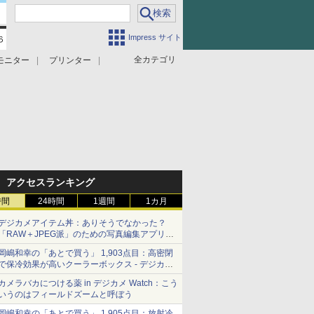
Impress サイト
全カテゴリ
モニター
プリンター
アクセスランキング
時間
24時間
1週間
1カ月
デジカメアイテム丼：ありそうでなかった？
「RAW＋JPEG派」のための写真編集アプリ
カメラデフォルトのJPEGを大切にする
岡嶋和幸の「あとで買う」 1,903点目：高密閉
「Filmator」
で保冷効果が高いクーラーボックス - デジカメ
Watch
カメラバカにつける薬 in デジカメ Watch：こう
いうのはフィールドズームと呼ぼう
岡嶋和幸の「あとで買う」 1,905点目：放射冷