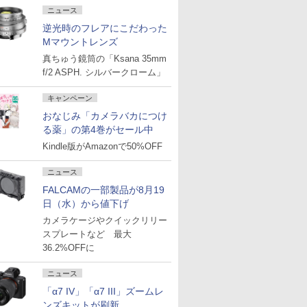
ニュース
逆光時のフレアにこだわった
Mマウントレンズ
真ちゅう鏡筒の「Ksana 35mm
f/2 ASPH. シルバークローム」
キャンペーン
おなじみ「カメラバカにつけ
る薬」の第4巻がセール中
Kindle版がAmazonで50%OFF
ニュース
FALCAMの一部製品が8月19
日（水）から値下げ
カメラケージやクイックリリー
スプレートなど 最大
36.2%OFFに
ニュース
「α7 IV」「α7 III」ズームレ
ンズキットが刷新