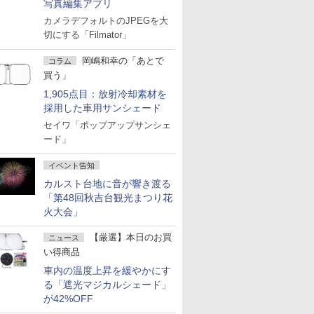
写真編集アプリ
カメラデフォルトのJPEGを大
切にする「Filmator」
岡嶋和幸の「あとで
コラム
買う」
1,905点目：放射冷却素材を
採用した車用サンシェード
セイワ「ポップアップサンシェ
ード」
イベント告知
カルスト台地に音が響き渡る
「第48回秋吉台観光まつり花
火大会」
【厳選】本日のお買
ニュース
い得商品
車内の温度上昇を緩やかにす
る「遮光マジカルシェード」
が42%OFF