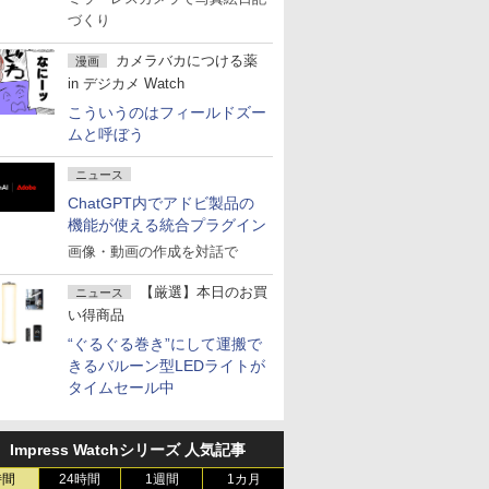
づくり
カメラバカにつける薬
漫画
in デジカメ Watch
こういうのはフィールドズー
ムと呼ぼう
ニュース
ChatGPT内でアドビ製品の
機能が使える統合プラグイン
画像・動画の作成を対話で
【厳選】本日のお買
ニュース
い得商品
“ぐるぐる巻き”にして運搬で
きるバルーン型LEDライトが
タイムセール中
Impress Watchシリーズ 人気記事
時間
24時間
1週間
1カ月