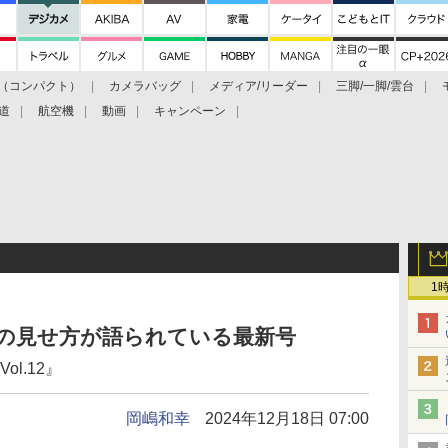
（コンパクト）
カメラバッグ
メディア/リーダー
三脚/一脚/雲台
道
航空機
動画
キャンペーン
1
写真の見せ方が語られている最新号
ol.12』
岡嶋和幸
2024年12月18日 07:00