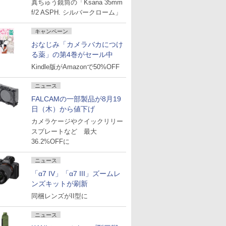
真ちゅう鏡筒の「Ksana 35mm
f/2 ASPH. シルバークローム」
キャンペーン
おなじみ「カメラバカにつけ
る薬」の第4巻がセール中
Kindle版がAmazonで50%OFF
ニュース
FALCAMの一部製品が8月19
日（木）から値下げ
カメラケージやクイックリリー
スプレートなど 最大
36.2%OFFに
ニュース
「α7 IV」「α7 III」ズームレ
ンズキットが刷新
同梱レンズがII型に
ニュース