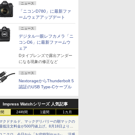
ニュース
「ニコンD780」に最新ファ
ームウェアアップデート
ニュース
デジタル一眼レフカメラ「ニ
コンD6」に最新ファームウ
ェア
Dタイプレンズで露出アンダー
になる現象の修正など
ニュース
NextorageからThunderbolt 5
認証のUSB Type-Cケーブル
Impress Watchシリーズ 人気記事
時間
24時間
1週間
1カ月
マクドナルド、マックデリバリーの朝マックの
最低注文料金が500円値上げ。8月18日より
1,500円から受付
ユニクロ、今日から「お盆特別セール」。涼感