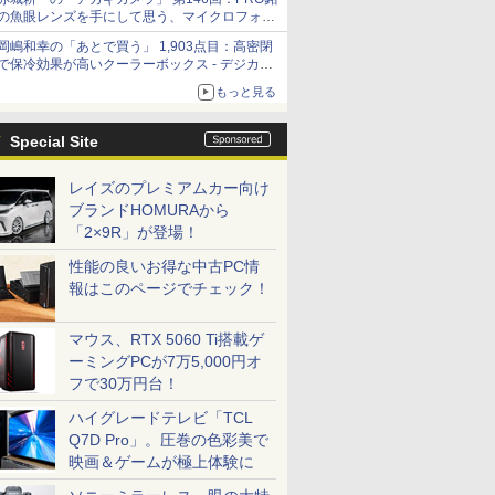
の魚眼レンズを手にして思う、マイクロフォー
サーズへの期待と可能性
岡嶋和幸の「あとで買う」 1,903点目：高密閉
で保冷効果が高いクーラーボックス - デジカメ
Watch
もっと見る
Special Site
レイズのプレミアムカー向け
ブランドHOMURAから
「2×9R」が登場！
性能の良いお得な中古PC情
報はこのページでチェック！
マウス、RTX 5060 Ti搭載ゲ
ーミングPCが7万5,000円オ
フで30万円台！
ハイグレードテレビ「TCL
Q7D Pro」。圧巻の色彩美で
映画＆ゲームが極上体験に