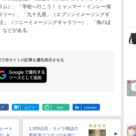
ラム）、「学校へ行こう！ ミャンマー・インレー湖
ラリー）、「九十九里」（エプソンイメージングギ
と土」（ソニーイメージングギャラリー）、「海のほ
）などがある。
 検索で当サイトの記事を優先表示させる
ェア
はてブ
note
LinkedIn
トレート
1,329点目：カメラ雑誌の
▲
楽しみ
新年号はコタツのお供に