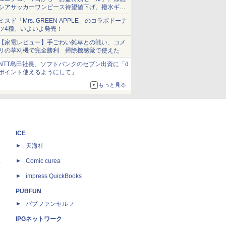
シアサッカーワンピース待望値下げ、撥水ギア
ショーツは1990円に
ミスド「Mrs. GREEN APPLE」のコラボドーナ
ツ4種、いよいよ発売！
【家電レビュー】手ごわい雑草との戦い、コメ
リの草刈機で完全勝利 掃除機感覚で使えた
NTT島田社長、ソフトバンクのセブン出資に「d
ポイント使えるようにして」
もっと見る
ICE
天海社
ス
Comic curea
impress QuickBooks
PUBFUN
パブファンセルフ
IPGネットワーク