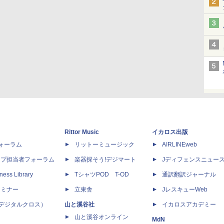
Rittor Music
イカロス出版
dフォーラム
リットーミュージック
AIRLINEweb
ップ担当者フォーラム
楽器探そう!デジマート
Jディフェンスニュー
ness Library
TシャツPOD T-OD
通訳翻訳ジャーナル
セミナー
立東舎
JレスキューWeb
 X（デジタルクロス）
山と溪谷社
イカロスアカデミー
山と溪谷オンライン
MdN