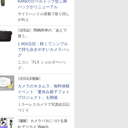
KANIのロールトップ型三脚
バッグがリニューアル
サイドハンドル搭載で取り回し
が向上
岡嶋和幸の「あとで
コラム
買う」
1,904点目：軽くてシンプル
で持ち歩きやすいカメラバッ
グ
ニコン「FLX ショルダーバッ
グ」
イベント告知
カメラのキタムラ、無料体験
イベント「夏休み親子フォト
プロジェクト」を開催
ミラーレスカメラで写真絵日記
づくり
カメラバカにつける薬
漫画
in デジカメ Watch