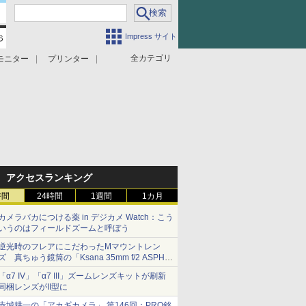
Impress サイト
全カテゴリ
モニター
プリンター
アクセスランキング
時間
24時間
1週間
1カ月
カメラバカにつける薬 in デジカメ Watch：こう
いうのはフィールドズームと呼ぼう
逆光時のフレアにこだわったMマウントレン
ズ 真ちゅう鏡筒の「Ksana 35mm f/2 ASPH.
シルバークローム」
「α7 IV」「α7 III」ズームレンズキットが刷新
同梱レンズがII型に
赤城耕一の「アカギカメラ」 第146回：PRO銘