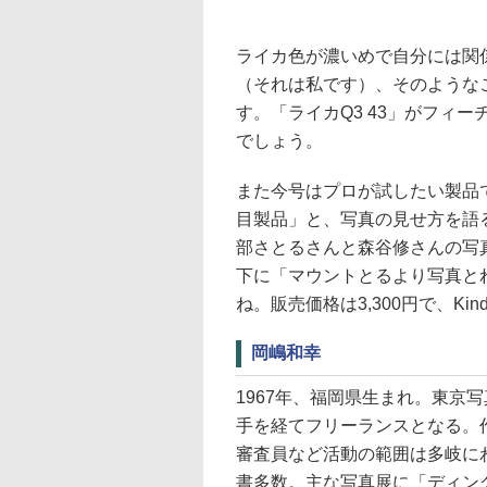
ライカ色が濃いめで自分には関
（それは私です）、そのような
す。「ライカQ3 43」がフィ
でしょう。
また今号はプロが試したい製品
目製品」と、写真の見せ方を語
部さとるさんと森谷修さんの写
下に「マウントとるより写真と
ね。販売価格は3,300円で、Kin
岡嶋和幸
1967年、福岡県生まれ。東京
手を経てフリーランスとなる。
審査員など活動の範囲は多岐に
書多数。主な写真展に「ディン