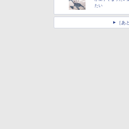
たい
［あ