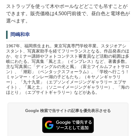
ストラップを使って木やポールなどどこでも吊すことが
できます。販売価格は4,500円前後で、昼白色と電球色が
選べます。
岡嶋和幸
1967年、福岡県生まれ。東京写真専門学校卒業。スタジオアシ
スタント、写真家助手を経てフリーランスとなる。作品発表のほ
か、セミナー講師やフォトコンテスト審査員など活動の範囲は多
岐にわたる。写真集「風と土」（インプレス）など、著書多数。
主な写真展に「ディングルの光と風」（富士フイルムフォトサロ
ン）、「潮彩」（ペンタックスフォーラム）、「学校へ行こう！
ミャンマー・インレー湖の子どもたち」（キヤノンギャラリ
ー）、「九十九里」（エプソンイメージングギャラリー エプサ
イト）、「風と土」（ソニーイメージングギャラリー）、「海の
ほとり」（エプサイトギャラリー）などがある。
Google 検索で当サイトの記事を優先表示させる