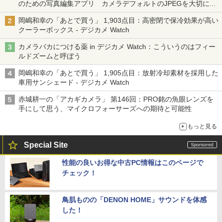
のための写真編集アプリ カメラデフォルトのJPEGを大切にす
る「Filmator」
岡嶋和幸の「あとで買う」 1,903点目：高密閉で保冷効果が高い
クーラーボックス - デジカメ Watch
カメラバカにつける薬 in デジカメ Watch：こういうのはフィー
ルドズームと呼ぼう
岡嶋和幸の「あとで買う」 1,905点目：放射冷却素材を採用した
車用サンシェード - デジカメ Watch
赤城耕一の「アカギカメラ」 第146回：PRO銘の魚眼レンズを
手にして思う、マイクロフォーサーズへの期待と可能性
もっと見る
Special Site
性能の良いお得な中古PC情報はこのページで
チェック！
鳥肌ものの「DENON HOME」サウンドを体感
した！