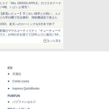
ショーツは1990円に
ミスド「Mrs. GREEN APPLE」のコラボドーナ
ツ4種、いよいよ発売！
【家電レビュー】手ごわい雑草との戦い、コメ
リの草刈機で完全勝利 掃除機感覚で使えた
KDDI、楽天へのローミングを9月末で終了
老舗のマウスユーティリティ「チューチューマ
ウス」がAIの力を借りて15年ぶりに復活／64bit
化、Windows 10/11、「Chrome」も走り回
もっと見る
る。復活記念で2026年末まで500円
ICE
天海社
ス
Comic curea
impress QuickBooks
PUBFUN
パブファンセルフ