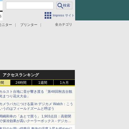
Impress サイト
全カテゴリ
モニター
プリンター
アクセスランキング
時間
24時間
1週間
1カ月
カルスト台地に音が響き渡る「第48回秋吉台観
光まつり花火大会」
カメラバカにつける薬 in デジカメ Watch：こう
いうのはフィールドズームと呼ぼう
岡嶋和幸の「あとで買う」 1,903点目：高密閉
で保冷効果が高いクーラーボックス - デジカメ
Watch
本日のお買い得商品 車内の温度上昇を緩やかに