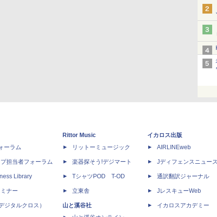
Rittor Music
イカロス出版
dフォーラム
リットーミュージック
AIRLINEweb
ップ担当者フォーラム
楽器探そう!デジマート
Jディフェンスニュー
ness Library
TシャツPOD T-OD
通訳翻訳ジャーナル
セミナー
立東舎
JレスキューWeb
 X（デジタルクロス）
山と溪谷社
イカロスアカデミー