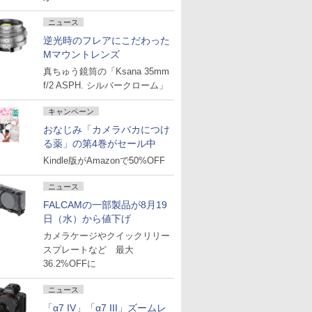
ニュース
逆光時のフレアにこだわった
Mマウントレンズ
真ちゅう鏡筒の「Ksana 35mm
f/2 ASPH. シルバークローム」
キャンペーン
おなじみ「カメラバカにつけ
る薬」の第4巻がセール中
Kindle版がAmazonで50%OFF
ニュース
FALCAMの一部製品が8月19
日（水）から値下げ
カメラケージやクイックリリー
スプレートなど 最大
36.2%OFFに
ニュース
「α7 IV」「α7 III」ズームレ