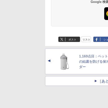
Google
ポスト
リスト
シ
1,169点目：ペッ
▲
の結露を防げる保
ダー
［あ