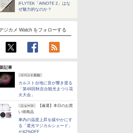
iFLYTEK「AINOTE 2」はな
ぜ魅力的なのか？
デジカメ Watch をフォローする
新記事
イベント告知
カルスト台地に音が響き渡る
「第48回秋吉台観光まつり花
火大会」
【厳選】本日のお買
ニュース
い得商品
車内の温度上昇を緩やかにす
る「遮光マジカルシェード」
が42%OFF