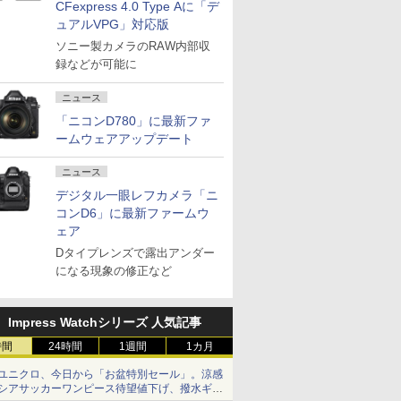
CFexpress 4.0 Type Aに「デ
ュアルVPG」対応版
ソニー製カメラのRAW内部収
録などが可能に
ニュース
「ニコンD780」に最新ファ
ームウェアアップデート
ニュース
デジタル一眼レフカメラ「ニ
コンD6」に最新ファームウ
ェア
Dタイプレンズで露出アンダー
になる現象の修正など
Impress Watchシリーズ 人気記事
時間
24時間
1週間
1カ月
ユニクロ、今日から「お盆特別セール」。涼感
シアサッカーワンピース待望値下げ、撥水ギア