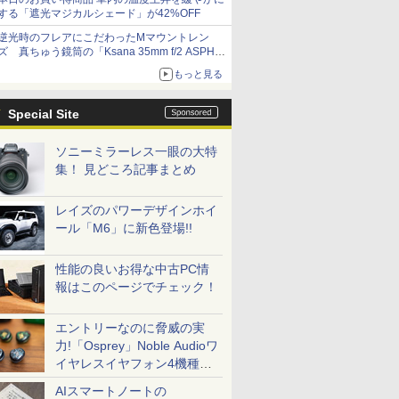
する「遮光マジカルシェード」が42%OFF
逆光時のフレアにこだわったMマウントレン
ズ 真ちゅう鏡筒の「Ksana 35mm f/2 ASPH.
シルバークローム」
もっと見る
Special Site
ソニーミラーレス一眼の大特
集！ 見どころ記事まとめ
レイズのパワーデザインホイ
ール「M6」に新色登場!!
性能の良いお得な中古PC情
報はこのページでチェック！
エントリーなのに脅威の実
力!「Osprey」Noble Audioワ
イヤレスイヤフォン4機種を
一気に聴く
AIスマートノートの