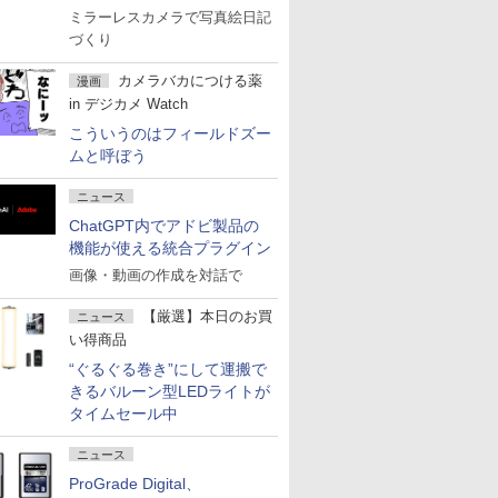
ミラーレスカメラで写真絵日記
づくり
カメラバカにつける薬
漫画
in デジカメ Watch
こういうのはフィールドズー
ムと呼ぼう
ニュース
ChatGPT内でアドビ製品の
機能が使える統合プラグイン
画像・動画の作成を対話で
【厳選】本日のお買
ニュース
い得商品
“ぐるぐる巻き”にして運搬で
きるバルーン型LEDライトが
タイムセール中
ニュース
ProGrade Digital、