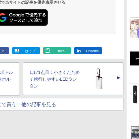
 検索で当サイトの記事を優先表示させる
ェア
はてブ
note
LinkedIn
トボトル
1,171点目：小さくたため
▲
冷ホル
て携行しやすいLEDラン
タン
とで買う］他の記事を見る