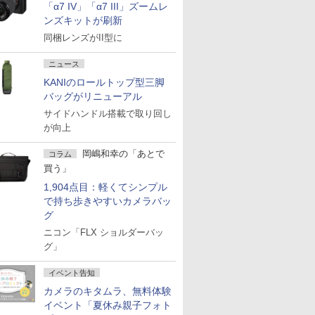
「α7 IV」「α7 III」ズームレ
ンズキットが刷新
同梱レンズがII型に
ニュース
KANIのロールトップ型三脚
バッグがリニューアル
サイドハンドル搭載で取り回し
が向上
岡嶋和幸の「あとで
コラム
買う」
1,904点目：軽くてシンプル
で持ち歩きやすいカメラバッ
グ
ニコン「FLX ショルダーバッ
グ」
イベント告知
カメラのキタムラ、無料体験
イベント「夏休み親子フォト