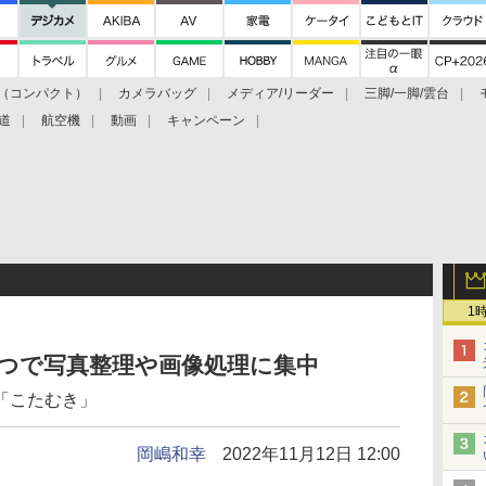
（コンパクト）
カメラバッグ
メディア/リーダー
三脚/一脚/雲台
道
航空機
動画
キャンペーン
1
たつで写真整理や画像処理に集中
「こたむき」
岡嶋和幸
2022年11月12日 12:00