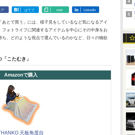
ェア
はてブ
note
LinkedIn
「あとで買う」には、様子見をしているなど気になるアイ
、フォトライフに関連するアイテムを中心にその中身をお
持ち、どのような視点で選んでいるのかなど、日々の物欲
つ「こたむき」
Amazonで購入
THANKO 天板角度自