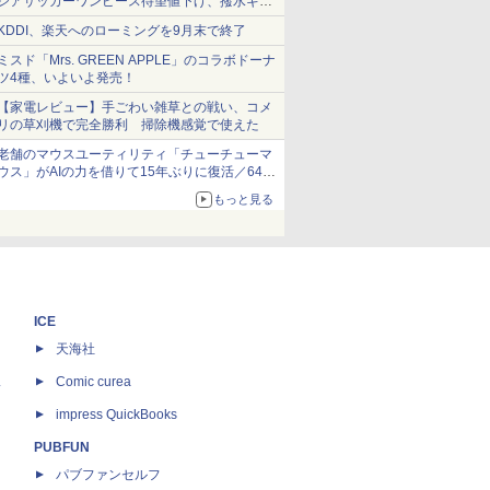
シアサッカーワンピース待望値下げ、撥水ギア
ショーツは1990円に
KDDI、楽天へのローミングを9月末で終了
ミスド「Mrs. GREEN APPLE」のコラボドーナ
ツ4種、いよいよ発売！
【家電レビュー】手ごわい雑草との戦い、コメ
リの草刈機で完全勝利 掃除機感覚で使えた
老舗のマウスユーティリティ「チューチューマ
ウス」がAIの力を借りて15年ぶりに復活／64bit
化、Windows 10/11、「Chrome」も走り回
もっと見る
る。復活記念で2026年末まで500円
ICE
天海社
ス
Comic curea
impress QuickBooks
PUBFUN
パブファンセルフ