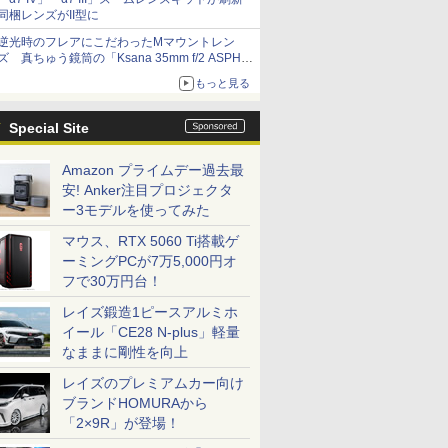
同梱レンズがII型に
逆光時のフレアにこだわったMマウントレン
ズ 真ちゅう鏡筒の「Ksana 35mm f/2 ASPH.
シルバークローム」
もっと見る
Special Site
Amazon プライムデー過去最
安! Anker注目プロジェクタ
ー3モデルを使ってみた
マウス、RTX 5060 Ti搭載ゲ
ーミングPCが7万5,000円オ
フで30万円台！
レイズ鍛造1ピースアルミホ
イール「CE28 N-plus」軽量
なままに剛性を向上
レイズのプレミアムカー向け
ブランドHOMURAから
「2×9R」が登場！