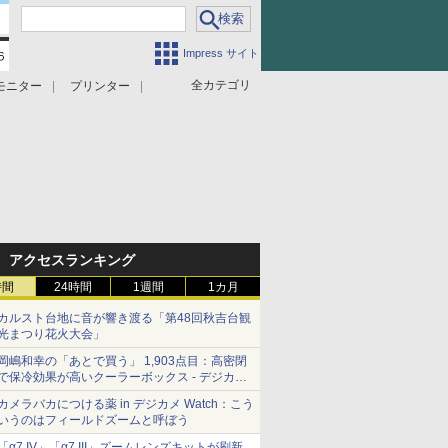
Impress サイト
全カテゴリ
モニター
プリンター
アクセスランキング
時間
24時間
1週間
1カ月
カルスト台地に音が響き渡る「第48回秋吉台観
光まつり花火大会」
岡嶋和幸の「あとで買う」 1,903点目：高密閉
で保冷効果が高いクーラーボックス - デジカメ
Watch
カメラバカにつける薬 in デジカメ Watch：こう
いうのはフィールドズームと呼ぼう
「α7 IV」「α7 III」ズームレンズキットが刷新