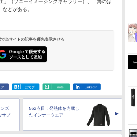
と土」（ソニーイメージングギャラリー）、「海のほ
）などがある。
 検索で当サイトの記事を優先表示させる
ェア
はてブ
note
LinkedIn
レンズ
562点目：発熱体を内蔵し
▲
なサブ
たインナーウエア