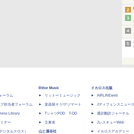
Rittor Music
イカロス出版
dフォーラム
リットーミュージック
AIRLINEweb
ップ担当者フォーラム
楽器探そう!デジマート
Jディフェンスニュー
ness Library
TシャツPOD T-OD
通訳翻訳ジャーナル
セミナー
立東舎
JレスキューWeb
 X（デジタルクロス）
山と溪谷社
イカロスアカデミー