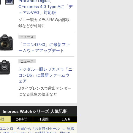
ProGrade Digital、
CFexpress 4.0 Type Aに「デ
ュアルVPG」対応版
ソニー製カメラのRAW内部収
録などが可能に
ニュース
「ニコンD780」に最新ファ
ームウェアアップデート
ニュース
デジタル一眼レフカメラ「ニ
コンD6」に最新ファームウ
ェア
Dタイプレンズで露出アンダー
になる現象の修正など
Impress Watchシリーズ 人気記事
時間
24時間
1週間
1カ月
ユニクロ、今日から「お盆特別セール」。涼感