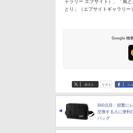
ャラリー エプサイト）、「風
とり」（エプサイトギャラリー
Google
ポスト
リスト
シ
560点目：頻繁に
▲
交換する人に便利
バッグ