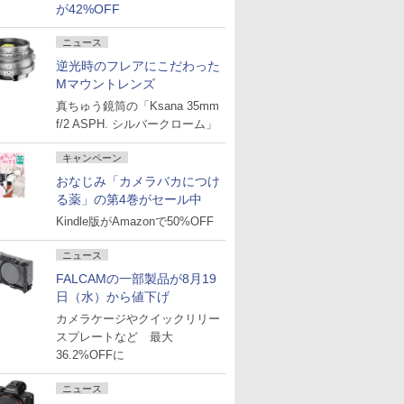
が42%OFF
ニュース
逆光時のフレアにこだわった
Mマウントレンズ
真ちゅう鏡筒の「Ksana 35mm
f/2 ASPH. シルバークローム」
キャンペーン
おなじみ「カメラバカにつけ
る薬」の第4巻がセール中
Kindle版がAmazonで50%OFF
ニュース
FALCAMの一部製品が8月19
日（水）から値下げ
カメラケージやクイックリリー
スプレートなど 最大
36.2%OFFに
ニュース