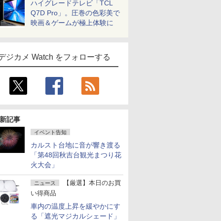
ハイグレードテレビ「TCL
Q7D Pro」。圧巻の色彩美で
映画＆ゲームが極上体験に
デジカメ Watch をフォローする
新記事
イベント告知
カルスト台地に音が響き渡る
「第48回秋吉台観光まつり花
火大会」
【厳選】本日のお買
ニュース
い得商品
車内の温度上昇を緩やかにす
る「遮光マジカルシェード」