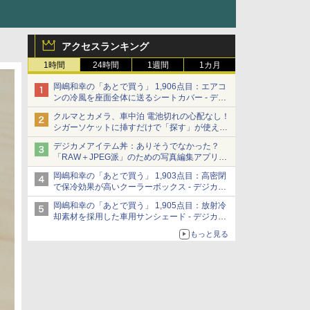
アクセスランキング
1時間
24時間
1週間
1カ月
岡嶋和幸の「あとで買う」 1,906点目：エアコ
ンの冷風を座面全体に送るシートカバー - デジ
カメ Watch
クルマとカメラ、車中泊 電池切れの心配なし！
シガーソケットに挿すだけで「探す」が使える
スマートタグ - デジカメ Watch
デジカメアイテム丼：ありそうでなかった？
「RAW＋JPEG派」のための写真編集アプリ
カメラデフォルトのJPEGを大切にする
岡嶋和幸の「あとで買う」 1,903点目：高密閉
「Filmator」
で保冷効果が高いクーラーボックス - デジカメ
Watch
岡嶋和幸の「あとで買う」 1,905点目：放射冷
却素材を採用した車用サンシェード - デジカメ
Watch
もっと見る