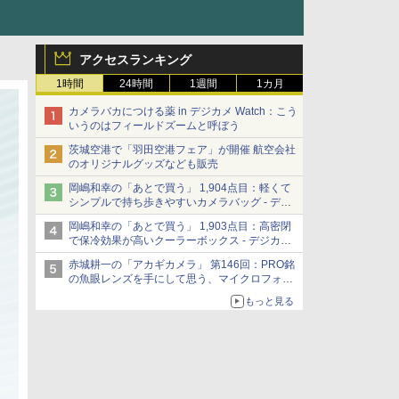
アクセスランキング
1時間
24時間
1週間
1カ月
カメラバカにつける薬 in デジカメ Watch：こう
いうのはフィールドズームと呼ぼう
茨城空港で「羽田空港フェア」が開催 航空会社
のオリジナルグッズなども販売
岡嶋和幸の「あとで買う」 1,904点目：軽くて
シンプルで持ち歩きやすいカメラバッグ - デジ
カメ Watch
岡嶋和幸の「あとで買う」 1,903点目：高密閉
で保冷効果が高いクーラーボックス - デジカメ
Watch
赤城耕一の「アカギカメラ」 第146回：PRO銘
の魚眼レンズを手にして思う、マイクロフォー
サーズへの期待と可能性
もっと見る