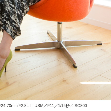
4-70mm F2.8L Ⅱ USM／F11／1/15秒／ISO800