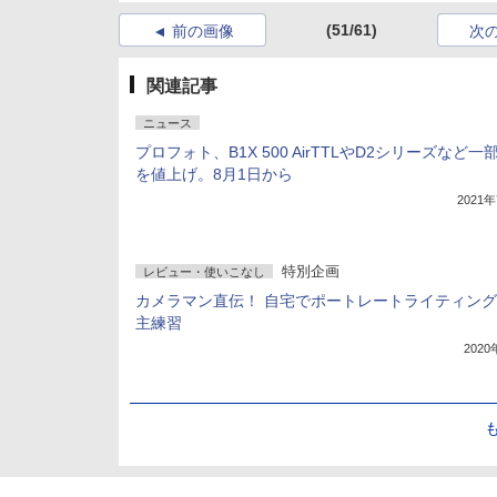
(51/61)
前の画像
次
関連記事
ニュース
プロフォト、B1X 500 AirTTLやD2シリーズなど一
を値上げ。8月1日から
2021
特別企画
レビュー・使いこなし
カメラマン直伝！ 自宅でポートレートライティン
主練習
202