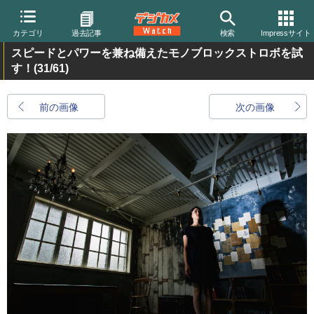
カテゴリ
過去記事
検索
Impressサイト
スピードとパワーを兼ね備えたモノブロックストロボを試
す！
(31/61)
前の画像
次の画像