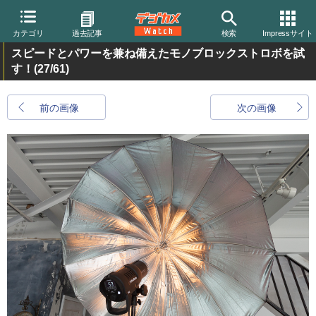
カテゴリ
過去記事
検索
Impressサイト
スピードとパワーを兼ね備えたモノブロックストロボを試
す！
(27/61)
前の画像
次の画像