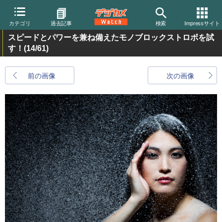
カテゴリ
過去記事
検索
Impressサイト
スピードとパワーを兼ね備えたモノブロックストロボを試
す！
(14/61)
前の画像
次の画像