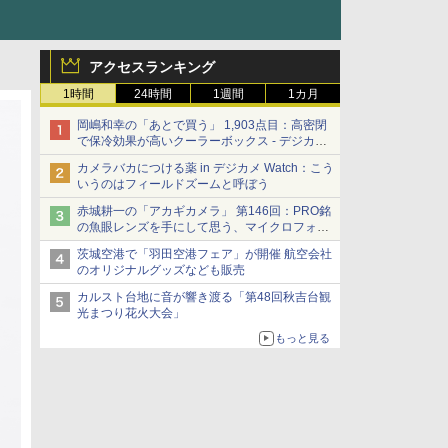
アクセスランキング
1時間
24時間
1週間
1カ月
岡嶋和幸の「あとで買う」 1,903点目：高密閉
で保冷効果が高いクーラーボックス - デジカメ
Watch
カメラバカにつける薬 in デジカメ Watch：こう
いうのはフィールドズームと呼ぼう
赤城耕一の「アカギカメラ」 第146回：PRO銘
の魚眼レンズを手にして思う、マイクロフォー
サーズへの期待と可能性
茨城空港で「羽田空港フェア」が開催 航空会社
のオリジナルグッズなども販売
カルスト台地に音が響き渡る「第48回秋吉台観
光まつり花火大会」
もっと見る