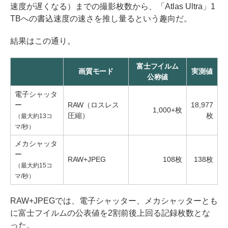
速度が遅くなる）までの撮影枚数から、「Atlas Ultra」1
TBへの書込速度の速さを推し量るという趣向だ。
結果はこの通り。
富士フイルム
画質モード
実測値
公称値
電子シャッタ
ー
RAW（ロスレス
18,977
1,000+枚
圧縮）
枚
（最大約13コ
マ/秒）
メカシャッタ
ー
RAW+JPEG
108枚
138枚
（最大約15コ
マ/秒）
RAW+JPEGでは、電子シャッター、メカシャッターとも
に富士フイルムの公表値を2割前後上回る記録枚数とな
った。