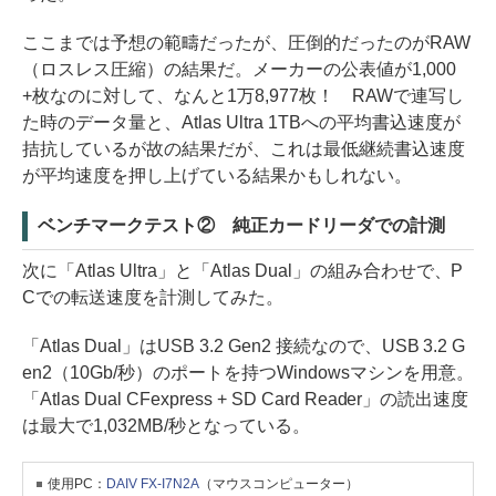
ここまでは予想の範疇だったが、圧倒的だったのがRAW
（ロスレス圧縮）の結果だ。メーカーの公表値が1,000
+枚なのに対して、なんと1万8,977枚！ RAWで連写し
た時のデータ量と、Atlas Ultra 1TBへの平均書込速度が
拮抗しているが故の結果だが、これは最低継続書込速度
が平均速度を押し上げている結果かもしれない。
ベンチマークテスト② 純正カードリーダでの計測
次に「Atlas Ultra」と「Atlas Dual」の組み合わせで、P
Cでの転送速度を計測してみた。
「Atlas Dual」はUSB 3.2 Gen2 接続なので、USB 3.2 G
en2（10Gb/秒）のポートを持つWindowsマシンを用意。
「Atlas Dual CFexpress + SD Card Reader」の読出速度
は最大で1,032MB/秒となっている。
使用PC：
DAIV FX-I7N2A
（マウスコンピューター）