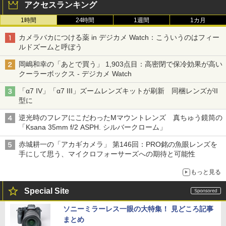
アクセスランキング
1時間
24時間
1週間
1カ月
カメラバカにつける薬 in デジカメ Watch：こういうのはフィー
ルドズームと呼ぼう
岡嶋和幸の「あとで買う」 1,903点目：高密閉で保冷効果が高い
クーラーボックス - デジカメ Watch
「α7 IV」「α7 III」ズームレンズキットが刷新 同梱レンズがII
型に
逆光時のフレアにこだわったMマウントレンズ 真ちゅう鏡筒の
「Ksana 35mm f/2 ASPH. シルバークローム」
赤城耕一の「アカギカメラ」 第146回：PRO銘の魚眼レンズを
手にして思う、マイクロフォーサーズへの期待と可能性
もっと見る
Special Site
ソニーミラーレス一眼の大特集！ 見どころ記事
まとめ