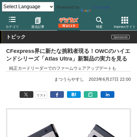
Powered by
Translate
デジカメ Watch
撮影用品
記録メディア/カードリーダー
OWC
カテゴリ
過去記事
検索
Impressサイト
トピック
CFexpress界に新たな挑戦者現る！OWCのハイエ
ンドシリーズ「Atlas Ultra」新製品の実力を見る
純正カードリーダーでのファームウェアアップデートも
まつうらやすし
2023年6月27日 22:00
リスト