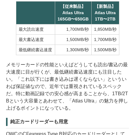
【従来製品】
【新製品】
Atlas Ultra
Atlas Ultra
165GB〜650GB
1TB〜2TB
最大読出速度
1,700MB/秒
1,850MB/秒
最大書込速度
1,500MB/秒
1,700MB/秒
最低継続書込速度
1,300MB/秒
1,500MB/秒
メモリーカードの性能といえばどうしても読出/書込の最
大速度に目が行くが、最低継続書込速度にも注目した
い。「これ以下には書き込みは遅くならない」というい
わば保証値なので、近年では重視されているスペック
だ。特に動画記録での安心感が高まることから、1TB/2T
Bという大容量とあわせて、「Atlas Ultra」の魅力を押し
上げるポイントになっている。
純正カードリーダーも用意
OWCのCFexpress Type B対応のカードリーダーとして