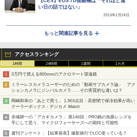
【CES】EOS 7D後継機は「それほど遠
い日の話ではない」
2013年1月24日
もっと関連記事を見る
アクセスランキング
1時間
24時間
1週間
1カ月
3万円で買える800mmのアクロマート望遠鏡
ミラーレスカメラユーザーのための「動画サブカメラ論」 アク
ションカメラにジンバルカメラ……その実質的な違いは？
岡嶋和幸の「あとで買う」 1,903点目：高密閉で保冷効果が高い
クーラーボックス - デジカメ Watch
赤城耕一の「アカギカメラ」 第146回：PRO銘の魚眼レンズを
手にして思う、マイクロフォーサーズへの期待と可能性
週刊アンケート：【結果発表】撮影旅行でLCC使っている？