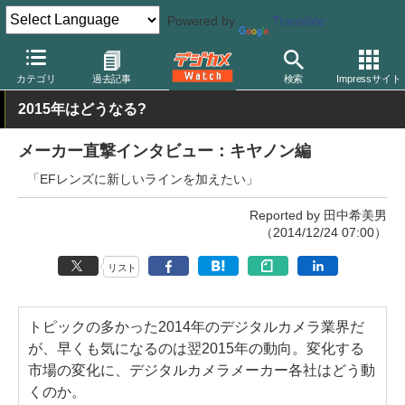
Powered by
Translate
デジカメ Watch
業界動向
企業
カテゴリ
過去記事
検索
Impressサイト
2015年はどうなる?
メーカー直撃インタビュー：キヤノン編
「EFレンズに新しいラインを加えたい」
Reported by 田中希美男
（2014/12/24 07:00）
リスト
トピックの多かった2014年のデジタルカメラ業界だ
が、早くも気になるのは翌2015年の動向。変化する
市場の変化に、デジタルカメラメーカー各社はどう動
くのか。