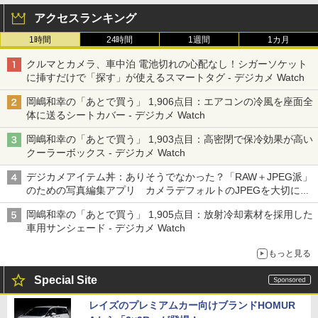
アクセスランキング
1時間
24時間
1週間
1カ月
クルマとカメラ、車中泊 電池切れの心配なし！シガーソケット
に挿すだけで「探す」が使えるスマートタグ - デジカメ Watch
岡嶋和幸の「あとで買う」 1,906点目：エアコンの冷風を座面全
体に送るシートカバー - デジカメ Watch
岡嶋和幸の「あとで買う」 1,903点目：高密閉で保冷効果が高い
クーラーボックス - デジカメ Watch
デジカメアイテム丼：ありそうでなかった？「RAW＋JPEG派」
のための写真編集アプリ カメラデフォルトのJPEGを大切にす
る「Filmator」
岡嶋和幸の「あとで買う」 1,905点目：放射冷却素材を採用した
車用サンシェード - デジカメ Watch
もっと見る
Special Site
レイズのプレミアムカー向けブランドHOMUR