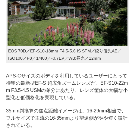
EOS 70D／EF-S10-18mm F4.5-5.6 IS STM／絞り優先AE／
ISO100／F8／1/400／-0.7EV／WB:昼光／12mm
APS-Cサイズのボディを利用しているユーザーにとって
待望の最新型EF-S 超広角ズームレンズだ。EF-S10-22m
m F3.5-4.5 USMの弟分にあたり、レンズ筐体の大幅な小
型化と低価格化を実現している。
35mm判換算の焦点距離イメージは、16-29mm相当で、
フルサイズで主流の16-35mmより望遠側がやや短く設計
されている。