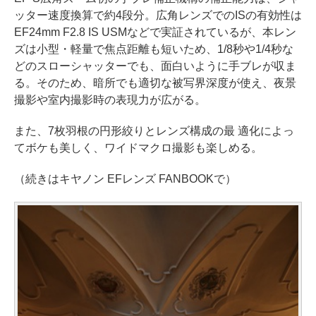
ッター速度換算で約4段分。広角レンズでのISの有効性は
EF24mm F2.8 IS USMなどで実証されているが、本レン
ズは小型・軽量で焦点距離も短いため、1/8秒や1/4秒な
どのスローシャッターでも、面白いように手ブレが収ま
る。そのため、暗所でも適切な被写界深度が使え、夜景
撮影や室内撮影時の表現力が広がる。
また、7枚羽根の円形絞りとレンズ構成の最 適化によっ
てボケも美しく、ワイドマクロ撮影も楽しめる。
（続きはキヤノン EFレンズ FANBOOKで）