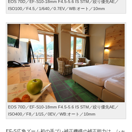
EOS 70D／EF-S10-18mm F4.5-5.6 IS STM／絞り優先AE／
ISO100／F4.5／1/640／0.7EV／WB:オート／10mm
EOS 70D／EF-S10-18mm F4.5-5.6 IS STM／絞り優先AE／
ISO400／F8／1/15／0EV／WB:オート／10mm
EF-S広角ズーム初の手ブレ補正機構の補正能力は、シャ