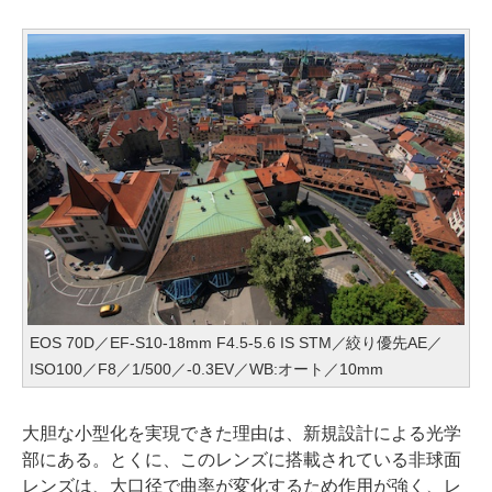
EOS 70D／EF-S10-18mm F4.5-5.6 IS STM／絞り優先AE／
ISO100／F8／1/500／-0.3EV／WB:オート／10mm
大胆な小型化を実現できた理由は、新規設計による光学
部にある。とくに、このレンズに搭載されている非球面
レンズは、大口径で曲率が変化するため作用が強く、レ