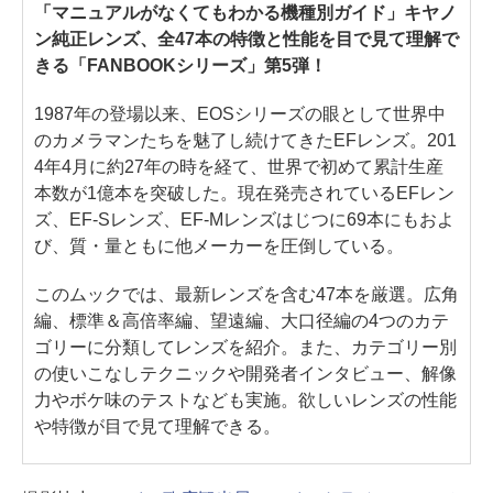
「マニュアルがなくてもわかる機種別ガイド」キヤノ
ン純正レンズ、全47本の特徴と性能を目で見て理解で
きる「FANBOOKシリーズ」第5弾！
1987年の登場以来、EOSシリーズの眼として世界中
のカメラマンたちを魅了し続けてきたEFレンズ。201
4年4月に約27年の時を経て、世界で初めて累計生産
本数が1億本を突破した。現在発売されているEFレン
ズ、EF-Sレンズ、EF-Mレンズはじつに69本にもおよ
び、質・量ともに他メーカーを圧倒している。
このムックでは、最新レンズを含む47本を厳選。広角
編、標準＆高倍率編、望遠編、大口径編の4つのカテ
ゴリーに分類してレンズを紹介。また、カテゴリー別
の使いこなしテクニックや開発者インタビュー、解像
力やボケ味のテストなども実施。欲しいレンズの性能
や特徴が目で見て理解できる。