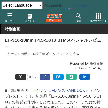
Powered by
Translate
デジカメ Watch
レンズ
交換レンズ
キヤノン
カテゴリ
過去記事
検索
Impressサイト
特別企画
EF-S10-18mm F4.5-5.6 IS STMスペシャルレビュ
ー
キヤノンの新EF-S超広角ズームでスイスを撮る！
Reported by 高橋良輔
（2014/8/27 14:14）
リスト
8月2日発売の「
キヤノン EFレンズ FANBOOK
」（イン
プレス刊）より、新製品「EF-S10-18mm F4.5-5.6 IS ST
M」の解説と作例をまとめました。このページだけの特
典として、未公開の作品も収録しています。高橋良輔さ