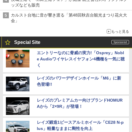
ッズなども販売
カルスト台地に音が響き渡る「第48回秋吉台観光まつり花火大
会」
もっと見る
Special Site
エントリーなのに脅威の実力!「Osprey」Nobl
e Audioワイヤレスイヤフォン4機種を一気に聴
く
レイズのパワーデザインホイール「M6」に新
色登場!!
レイズのプレミアムカー向けブランドHOMUR
Aから「2×9R」が登場！
レイズ鍛造1ピースアルミホイール「CE28 N-p
lus」軽量なままに剛性を向上