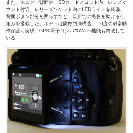
また、モニター背面や、SDカードスロット内、レンズマ
ウント付近、レリーズソケット内にLEDライトを装備。
背面ボタン部分を照らすなど、暗所での撮影を助ける仕
組みを搭載した。ボディは防塵防滴構造。-10度の耐寒動
作保証も実現。GPS/電子コンパス/Wi-Fi機能も内蔵して
いる。