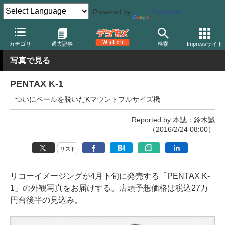
Powered by
Translate
デジカメ Watch
カメラ
一眼レフカメラ
ペンタックス
カテゴリ
過去記事
検索
Impressサイト
写真で見る
PENTAX K-1
ついにベールを脱いだKマウントフルサイズ機
Reported by 本誌：鈴木誠
（2016/2/24 08:00）
リスト
リコーイメージングが4月下旬に発売する「PENTAX K-
1」の外観写真をお届けする。店頭予想価格は税込27万
円台後半の見込み。