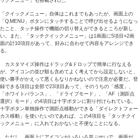
ックメニュー」も搭載された。
「クイックメニュー」自体はこれまでもあったが、画面上の
「Q.MENU」ボタンにタッチすることで呼び出せるようになっ
たこと、タッチ操作で機能の切り替えができるところが新し
い。また、「タッチクイックメニュー」は1画面に5項目×2画
面の計10項目があって、好みに合わせて内容をアレンジでき
る。
カスタマイズ操作はドラッグ&ドロップで簡単に行なえる
が、アイコンの並び順も含めてよく考えてから設定しないと、
使い勝手がかえって悪くもなりかねないので注意が必要だ。登
録できる項目は全部で23項目あって、そのうちの「感度」、
「ホワイトバランス」、「ドライブモード」、「AF（測距点
選択）モード」の4項目は十字ボタンに割り付けられている。
十字ボタン単独操作で測距点移動ができる「ダイレクトフォー
カス移動」を使いたいのであれば、この4項目を「タッチクイ
ックメニュー」に入れておかないと不便なことになる。
ただし、画面上にアイコンがいろいろ並ぶせいで、画面が