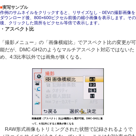
■
実写サンプル
作例のサムネイルをクリックすると、リサイズなし・0EVの撮影画像を
ダウンロード後、800×600ピクセル前後の縮小画像を表示します。その
後、クリックした箇所をピクセル等倍で表示します。
・アスペクト比
「撮影メニュー」の「画像横縦比」でアスペクト比の変更が可
能だが、DMC-GH2のようなマルチアスペクト対応ではないた
め、4:3比率以外では画角が狭くなる。
画像縦横（アスペクト）比は4種類から選択可能。DMC-GH2と違
って、4:3以外にすると画角が狭くなる
RAW形式画像もトリミングされた状態で記録されるようで