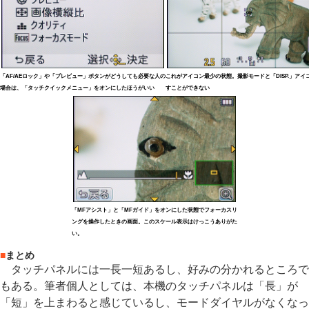
「AF/AEロック」や「プレビュー」ボタンがどうしても必要な人の
これがアイコン最少の状態。撮影モードと「DISP.」アイ
場合は、「タッチクイックメニュー」をオンにしたほうがいい
すことができない
「MFアシスト」と「MFガイド」をオンにした状態でフォーカスリ
ングを操作したときの画面。このスケール表示はけっこうありがた
い。
■
まとめ
タッチパネルには一長一短あるし、好みの分かれるところで
もある。筆者個人としては、本機のタッチパネルは「長」が
「短」を上まわると感じているし、モードダイヤルがなくなっ