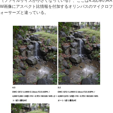
（ファイルサイズが小さくなっている）、ここは4:3比率のRA
W画像にアスペクト比情報を付加するオリンパスのマイクロフ
ォーサーズと違っている。
4:3
3:2
DMC-GF2 / LUMIX G 14mm F2.5 ASPH. /
DMC-GF2 / LUMIX G 14mm F2.5 ASPH. /
4,000×3,000 / 1/5秒 / F8 / -0.7EV / ISO100 / WB:オー
4,000×2,672 / 1/5秒 / F8 / -0.7EV / ISO100 / WB:
ト / 絞り優先AE
オート / 絞り優先AE