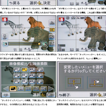
「ボケ味コントロール」と書かれているものの、DC機能とかを内
「ボケ味コントロール」はスライダーを動かすことで絞り
蔵しているわけではないので「ボケ味」が変えられるわけではない
ボケ量をコントロールできる機能。これは絞り開放の状態
スライダーを右に動かすと絞り込まれる。背景のボケ具合の変化を
「おまかせiA」モードで「タッチシャッター」をオンに
目で見ながら絞りを調節できるのはいいところ
アイコンが5つも表示されるので、ちょっと鬱陶しい
「タッチクイックメニュー」の画面。下側に並んでいる項目にタッ
「タッチクイックメニュー」をカスタマイズするときに表
チすると、その内容が上に表示されるようになっている
説明用の画面。毎回出るのはうとましいが親切ではある