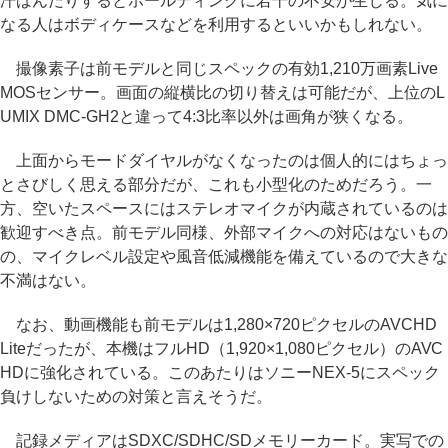
汗ばんだりするとホールディングに若干の不安が生じる。気に
なる人はボディケースなどを利用するといいかもしれない。
撮像素子は前モデルと同じスペックの有効1,210万画素Live
MOSセンサー。画面の縦横比の切り替えは可能だが、上位のL
UMIX DMC-GH2と違って4:3比率以外は画角が狭くなる。
上面からモードダイヤルがなくなったのは個人的にはちょっ
とさびしく思える部分だが、これも小型化のためだろう。一
方、空いたスペースにはステレオマイクが内蔵されているのは
歓迎すべき点。前モデル同様、外部マイクへの対応はないもの
の、マイクレベル設定や風音低減機能を備えているので大きな
不満はない。
なお、動画機能も前モデルは1,280×720ピクセルのAVCHD
Liteだったが、本機はフルHD（1,920×1,080ピクセル）のAVC
HDに強化されている。このあたりはソニーNEX-5にスペック
負けしないための対策と言えそうだ。
記録メディアはSDXC/SDHC/SDメモリーカード。実写での