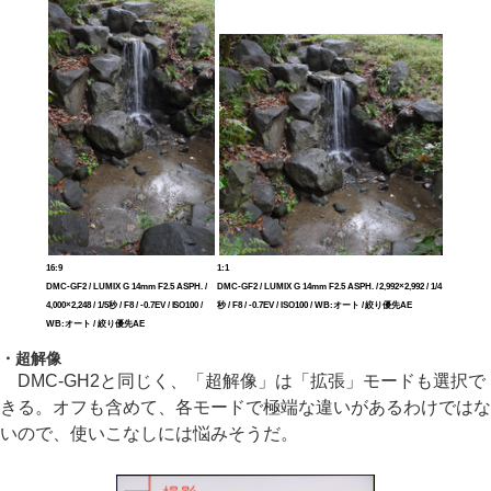
16:9
1:1
DMC-GF2 / LUMIX G 14mm F2.5 ASPH. /
DMC-GF2 / LUMIX G 14mm F2.5 ASPH. / 2,992×2,992 / 1/4
4,000×2,248 / 1/5秒 / F8 / -0.7EV / ISO100 /
秒 / F8 / -0.7EV / ISO100 / WB:オート / 絞り優先AE
WB:オート / 絞り優先AE
・超解像
DMC-GH2と同じく、「超解像」は「拡張」モードも選択で
きる。オフも含めて、各モードで極端な違いがあるわけではな
いので、使いこなしには悩みそうだ。