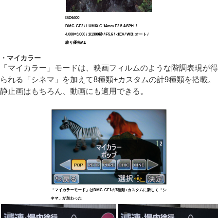
ISO6400
DMC-GF2 / LUMIX G 14mm F2.5 ASPH. /
4,000×3,000 / 1/1300秒 / F5.6 / -1EV / WB:オート /
絞り優先AE
・マイカラー
「マイカラー」モードは、映画フィルムのような階調表現が得
られる「シネマ」を加えて8種類+カスタムの計9種類を搭載。
静止画はもちろん、動画にも適用できる。
「マイカラーモード」はDMC-GF1の7種類+カスタムに新しく「シ
ネマ」が加わった