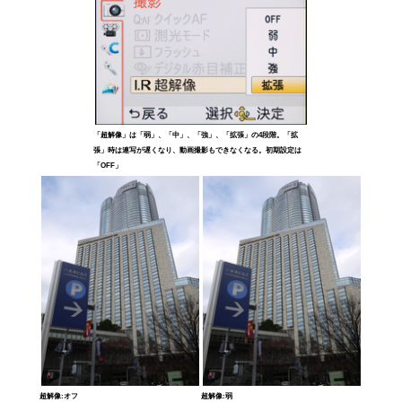
「超解像」は「弱」、「中」、「強」、「拡張」の4段階。「拡
張」時は連写が遅くなり、動画撮影もできなくなる。初期設定は
「OFF」
超解像:オフ
超解像:弱