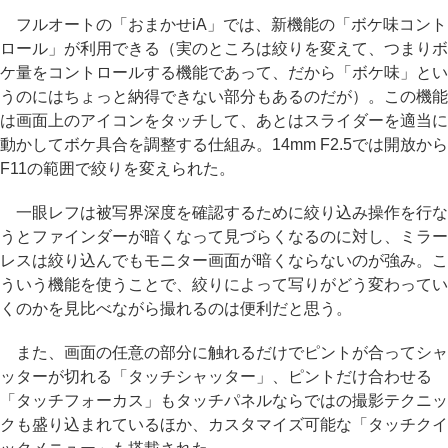
フルオートの「おまかせiA」では、新機能の「ボケ味コント
ロール」が利用できる（実のところは絞りを変えて、つまりボ
ケ量をコントロールする機能であって、だから「ボケ味」とい
うのにはちょっと納得できない部分もあるのだが）。この機能
は画面上のアイコンをタッチして、あとはスライダーを適当に
動かしてボケ具合を調整する仕組み。14mm F2.5では開放から
F11の範囲で絞りを変えられた。
一眼レフは被写界深度を確認するために絞り込み操作を行な
うとファインダーが暗くなって見づらくなるのに対し、ミラー
レスは絞り込んでもモニター画面が暗くならないのが強み。こ
ういう機能を使うことで、絞りによって写りがどう変わってい
くのかを見比べながら撮れるのは便利だと思う。
また、画面の任意の部分に触れるだけでピントが合ってシャ
ッターが切れる「タッチシャッター」、ピントだけ合わせる
「タッチフォーカス」もタッチパネルならではの撮影テクニッ
クも盛り込まれているほか、カスタマイズ可能な「タッチクイ