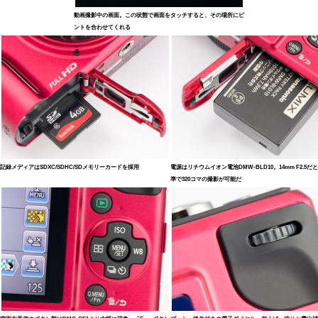
動画撮影中の画面。この状態で画面をタッチすると、その場所にピ
ントを合わせてくれる
記録メディアはSDXC/SDHC/SDメモリーカードを採用
電源はリチウムイオン電池DMW-BLD10。14mm F2.5だと
準で320コマの撮影が可能だ