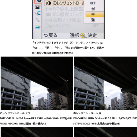
「インテリジェントダイナミック（iD）レンジコントロール」は
「OFF」、「弱」、「中」、「強」の3段階から選べるが、効果が
得られない場合は自動的にオフになる
iDレンジコントロール:オフ
iDレンジコントロール:弱
DMC-GF2 / LUMIX G 14mm F2.5 ASPH. / 4,000×3,000 / 1/250秒 / F4
DMC-GF2 / LUMIX G 14mm F2.5 ASPH. / 4,000×3,000 / 1/2
/ 0.7EV / ISO100 / WB:太陽光 / 絞り優先AE
/ 0.7EV / ISO100 / WB:太陽光 / 絞り優先AE