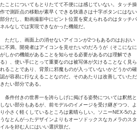
たことについてもとりたてて不便には感じていない。タッチ操
作で測距点の移動が素早くできる快適さは十字ボタンにはない
部分だし、動画撮影中にピント位置を変えられるのはタッチパ
ネルなしでは実現できなかった機能だ。
ただし、画面上の消せないアイコンが2つもあるのはおおい
に不満。開発者はアイコンを見せたいのだろうが（そこになに
がしかの機能があることを知らせる必要があるのは理解でき
る）、使い手にとって重要なのは被写体が欠けることなく見ら
れることであり、背景に邪魔ものが入っていないかどうかの確
認が容易に行なえることなのだ。そのあたりは改善していただ
きたい部分である。
条件付きの世界一を誇らしげに掲げる姿勢については釈然と
しない部分もあるが、前モデルのイメージを受け継ぎつつ、よ
り小さく軽くしているところは素晴らしい。ソニーNEX-5のよ
うなとんがったデザインよりもオーソドックスなカメラのスタ
イルを好む人にはいい選択肢だ。