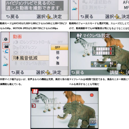
動画モードはAVCHDが1,920×1,080ピクセルの60iと1,280×720ピク
動画時のフォーカスモードも選択可能。スムーズだしとて
セルの60p、MOTION JPEGが1,280×720ピクセルの30fps
ので、動画撮影中でもAF駆動音が気になるようなことは
外部マイク端子はないが、音声まわりの機能は充実。風切り音の低
マイクレベルは4段階で設定できる。液晶モニター画面に
減機能も備えている。
ベルを表示することも可能だ