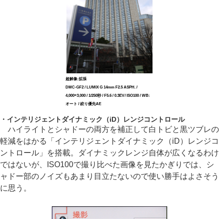
超解像:拡張
DMC-GF2 / LUMIX G 14mm F2.5 ASPH. /
4,000×3,000 / 1/250秒 / F5.6 / 0.3EV / ISO100 / WB:
オート / 絞り優先AE
・インテリジェントダイナミック（iD）レンジコントロール
ハイライトとシャドーの両方を補正して白トビと黒ツブレの
軽減をはかる「インテリジェントダイナミック（iD）レンジコ
ントロール」を搭載。ダイナミックレンジ自体が広くなるわけ
ではないが、ISO100で撮り比べた画像を見たかぎりでは、シ
ャドー部のノイズもあまり目立たないので使い勝手はよさそう
に思う。