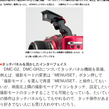
背面右手側のボタン類はDMC-GF1より大幅に現象。「Fn」ボタン
プッシュ操作付きの電子ダイヤル。例えば、絞りと露出補
は「Q.MENU」兼用になったし、AF/AEロックボタンも消えた
の操作をプッシュで切り替えられる
内蔵ストロボはレンズによるケラレを軽減する意味合いからか、か
なり高い位置にポップアップする
■
タッチパネルを活かしたインターフェイス
DMC-G2、DMC-GH2につづいてタッチパネル機能を装備。
例えば、撮影モードの変更は「MENU/SET」ボタン押しで
「撮影モード」を選んで再度「MENU/SET」と操作してもい
いが、画面左上隅の撮影モードアイコンをタッチ、設定したい
撮影モードのタッチすることでも可能となっている。たいてい
の操作はタッチパネルなしでもやれるので、タッチ操作があま
り好きでない人にも受け入れやすいだろう。