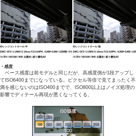
iDレンジコントロール:中
iDレンジコントロール:強
DMC-GF2 / LUMIX G 14mm F2.5 ASPH. / 4,000×3,000 / 1/250秒 / F4
DMC-GF2 / LUMIX G 14mm F2.5 ASPH. / 4,000×3,000 / 1/2
/ 0.7EV / ISO100 / WB:太陽光 / 絞り優先AE
/ 0.7EV / ISO100 / WB:太陽光 / 絞り優先AE
・感度
ベース感度は前モデルと同じだが、高感度側が1段アップし
てISO6400までになっている。ピクセル等倍で見てまったく不
満を感じないのはISO400までで、ISO800以上はノイズ処理の
影響でディテール再現が悪くなってくる。