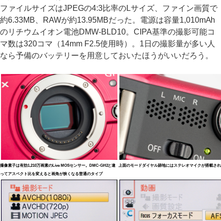
ファイルサイズはJPEGの4:3比率のLサイズ、ファイン画質で
約6.33MB、RAWが約13.95MBだった。電源は容量1,010mAh
のリチウムイオン電池DMW-BLD10。CIPA基準の撮影可能コ
マ数は320コマ（14mm F2.5使用時）。1日の撮影量が多い人
なら予備のバッテリーを用意しておいたほうがいいだろう。
撮像素子は有効1,210万画素のLive MOSセンサー。DMC-GH2と違
上面のモードダイヤル跡地にはステレオマイクが搭載され
ってアスペクト比を変えると画角が狭くなる普通のタイプ