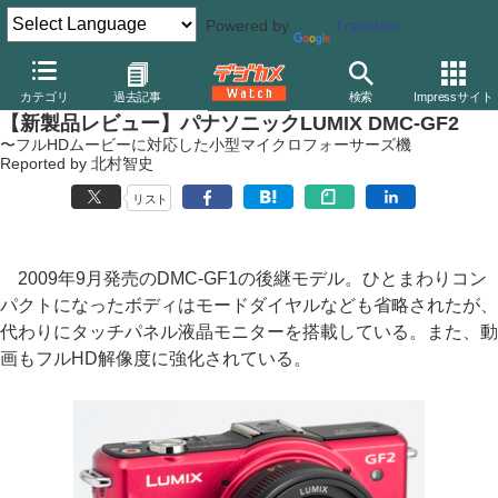
Powered by
Translate
デジカメ Watch
カメラ
ミラーレスカメラ
パナソニック
カテゴリ
過去記事
検索
Impressサイト
【新製品レビュー】パナソニックLUMIX DMC-GF2
〜フルHDムービーに対応した小型マイクロフォーサーズ機
Reported by 北村智史
リスト
2009年9月発売のDMC-GF1の後継モデル。ひとまわりコン
パクトになったボディはモードダイヤルなども省略されたが、
代わりにタッチパネル液晶モニターを搭載している。また、動
画もフルHD解像度に強化されている。