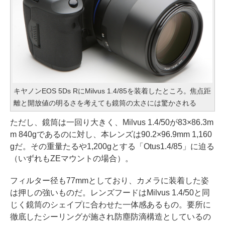
キヤノンEOS 5Ds RにMilvus 1.4/85を装着したところ。焦点距
離と開放値の明るさを考えても鏡筒の太さには驚かされる
ただし、鏡筒は一回り大きく、Milvus 1.4/50が83×86.3m
m 840gであるのに対し、本レンズは90.2×96.9mm 1,160
gだ。その重量たるや1,200gとする「Otus1.4/85」に迫る
（いずれもZEマウントの場合）。
フィルター径も77mmとしており、カメラに装着した姿
は押しの強いものだ。レンズフードはMilvus 1.4/50と同
じく鏡筒のシェイプに合わせた一体感あるもの。要所に
徹底したシーリングが施され防塵防滴構造としているの