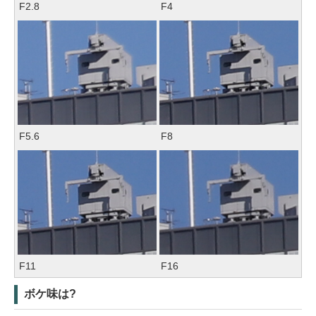
F2.8
F4
F5.6
F8
F11
F16
ボケ味は?