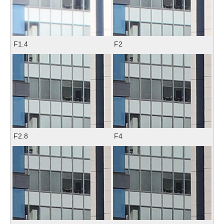
F1.4
F2
F2.8
F4