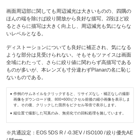
画面周辺部に関しても周辺減光は大きいものの、四隅の
ほんの端を除けば絞り開放から良好な描写。2段ほど絞
るとさらに描写は大きく向上し、周辺減光も気にならな
いレベルとなる。
ディストーションについても良好に補正され、気になる
ような部分は見受けられない。そもそもツァイスは画面
全域にわたって、さらに絞り値に関わらず高描写である
ものが多いが、本レンズも寸分違わずPlanarの名に恥じ
ないものである。
作例のサムネイルをクリックすると、リサイズなし・補正なしの撮影
画像をダウンロード後、800×600ピクセル前後の縮小画像を表示しま
す。その後、クリックした箇所をピクセル等倍で表示します。
縦位置で撮影した写真のみ、無劣化での回転処理を施しています。
※共通設定：EOS 5DS R / -0.3EV / ISO100 / 絞り優先AE