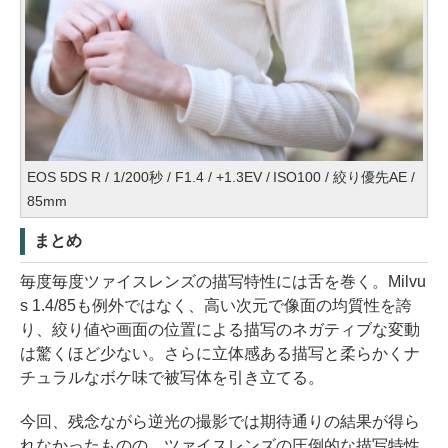
EOS 5DS R / 1/200秒 / F1.4 / +1.3EV / ISO100 / 絞り優先AE /
85mm
まとめ
毎度毎度ツァイスレンズの描写特性には舌を巻く。Milvu
s 1.4/85も例外ではなく、高い次元で像面の均質性を誇
り、絞り値や画面の位置による描写のネガティブな変動
は驚くほど少ない。さらに立体感ある描写と柔らかくナ
チュラルなボケ味で被写体を引き立てる。
今回、残念ながら逆光の撮影では期待通りの結果が得ら
れなかったものの、ツァイスレンズの圧倒的な描写特性