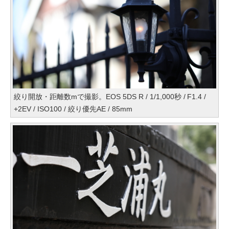
絞り開放・距離数mで撮影。EOS 5DS R / 1/1,000秒 / F1.4 /
+2EV / ISO100 / 絞り優先AE / 85mm