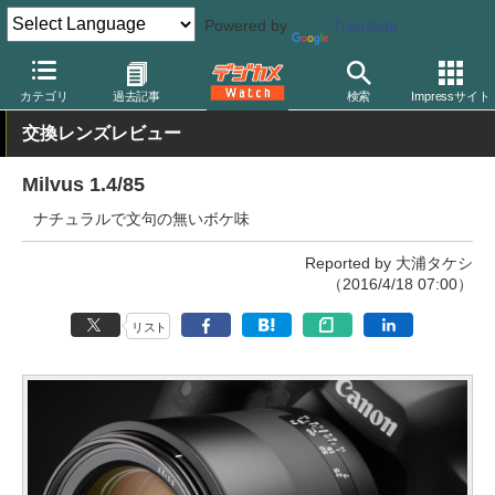
Powered by
Translate
デジカメ Watch
レンズ
交換レンズ
カテゴリ
過去記事
検索
Impressサイト
交換レンズレビュー
Milvus 1.4/85
ナチュラルで文句の無いボケ味
Reported by 大浦タケシ
（2016/4/18 07:00）
リスト