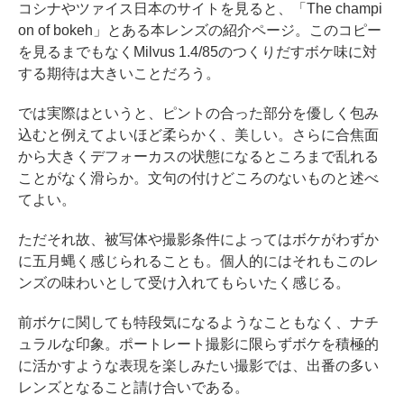
コシナやツァイス日本のサイトを見ると、「The champi
on of bokeh」とある本レンズの紹介ページ。このコピー
を見るまでもなくMilvus 1.4/85のつくりだすボケ味に対
する期待は大きいことだろう。
では実際はというと、ピントの合った部分を優しく包み
込むと例えてよいほど柔らかく、美しい。さらに合焦面
から大きくデフォーカスの状態になるところまで乱れる
ことがなく滑らか。文句の付けどころのないものと述べ
てよい。
ただそれ故、被写体や撮影条件によってはボケがわずか
に五月蝿く感じられることも。個人的にはそれもこのレ
ンズの味わいとして受け入れてもらいたく感じる。
前ボケに関しても特段気になるようなこともなく、ナチ
ュラルな印象。ポートレート撮影に限らずボケを積極的
に活かすような表現を楽しみたい撮影では、出番の多い
レンズとなること請け合いである。