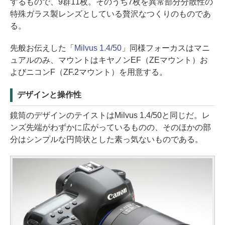
するもので、9群11枚。そのうち7枚を異常部分分散性の
特殊ガラス製レンズとしている贅沢なつくりのものであ
る。
先般お伝えした「
Milvus 1.4/50
」同様フォーカスはマニ
ュアルのみ、マウントはキヤノンEF（ZEマウント）お
よびニコンF（ZF.2マウント）を用意する。
デザインと操作性
鏡筒のデザインのテイストはMilvus 1.4/50と同じだ。レ
ンズ先端がわずかに広がっているものの、そのほかの部
分はシンプルな円筒状とした素っ気ないものである。