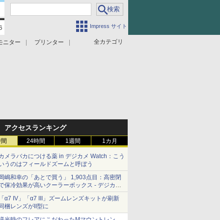
Impress サイト
全カテゴリ
モニター
プリンター
アクセスランキング
時間
24時間
1週間
1カ月
カメラバカにつける薬 in デジカメ Watch：こう
いうのはフィールドズームと呼ぼう
岡嶋和幸の「あとで買う」 1,903点目：高密閉
で保冷効果が高いクーラーボックス - デジカメ
Watch
「α7 IV」「α7 III」ズームレンズキットが刷新
同梱レンズがII型に
逆光時のフレアにこだわったMマウントレン