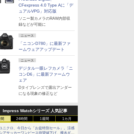
CFexpress 4.0 Type Aに「デ
ュアルVPG」対応版
ソニー製カメラのRAW内部収
録などが可能に
ニュース
「ニコンD780」に最新ファ
ームウェアアップデート
ニュース
デジタル一眼レフカメラ「ニ
コンD6」に最新ファームウ
ェア
Dタイプレンズで露出アンダー
になる現象の修正など
Impress Watchシリーズ 人気記事
時間
24時間
1週間
1カ月
ユニクロ、今日から「お盆特別セール」。涼感
シアサッカーワンピース待望値下げ、撥水ギア