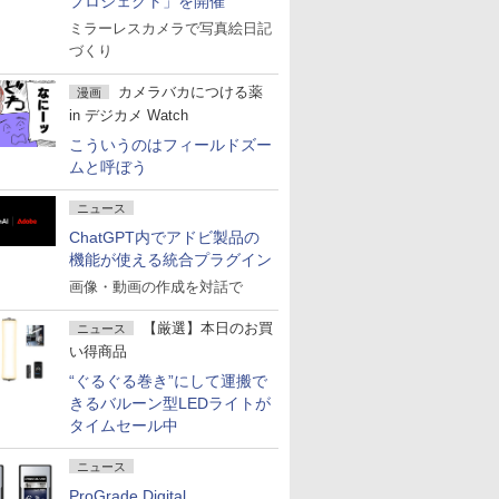
プロジェクト」を開催
ミラーレスカメラで写真絵日記
づくり
カメラバカにつける薬
漫画
in デジカメ Watch
こういうのはフィールドズー
ムと呼ぼう
ニュース
ChatGPT内でアドビ製品の
機能が使える統合プラグイン
画像・動画の作成を対話で
【厳選】本日のお買
ニュース
い得商品
“ぐるぐる巻き”にして運搬で
きるバルーン型LEDライトが
タイムセール中
ニュース
ProGrade Digital、