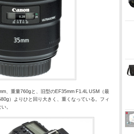
mm、重量760gと、旧型のEF35mm F1.4L USM（最
量580g）よりひと回り大きく、重くなっている。フィ
ない。