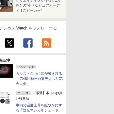
クリエイティブが作った2万
円台の“小さなピュアオーデ
ィオスピーカー”
デジカメ Watch をフォローする
新記事
イベント告知
カルスト台地に音が響き渡る
「第48回秋吉台観光まつり花
火大会」
【厳選】本日のお買
ニュース
い得商品
車内の温度上昇を緩やかにす
る「遮光マジカルシェード」