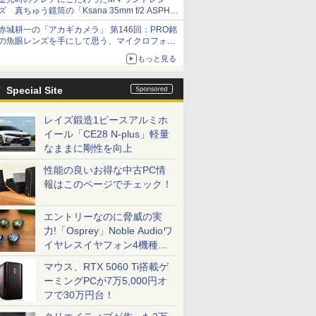
ズ 真ちゅう鏡筒の「Ksana 35mm f/2 ASPH.
シルバークローム」
赤城耕一の「アカギカメラ」 第146回：PRO銘
の魚眼レンズを手にして思う、マイクロフォー
サーズへの期待と可能性
もっと見る
Special Site
レイズ鍛造1ピースアルミホ
イール「CE28 N-plus」軽量
なままに剛性を向上
性能の良いお得な中古PC情
報はこのページでチェック！
エントリーなのに脅威の実
力!「Osprey」Noble Audioワ
イヤレスイヤフォン4機種を
一気に聴く
マウス、RTX 5060 Ti搭載ゲ
ーミングPCが7万5,000円オ
フで30万円台！