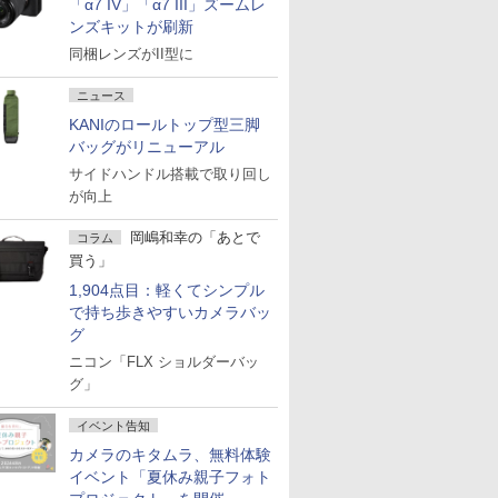
「α7 IV」「α7 III」ズームレ
ンズキットが刷新
同梱レンズがII型に
ニュース
KANIのロールトップ型三脚
バッグがリニューアル
サイドハンドル搭載で取り回し
が向上
岡嶋和幸の「あとで
コラム
買う」
1,904点目：軽くてシンプル
で持ち歩きやすいカメラバッ
グ
ニコン「FLX ショルダーバッ
グ」
イベント告知
カメラのキタムラ、無料体験
イベント「夏休み親子フォト