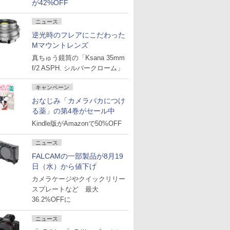
が42%OFF
ニュース
逆光時のフレアにこだわった
Mマウントレンズ
真ちゅう鏡筒の「Ksana 35mm
f/2 ASPH. シルバークローム」
キャンペーン
おなじみ「カメラバカにつけ
る薬」の第4巻がセール中
Kindle版がAmazonで50%OFF
ニュース
FALCAMの一部製品が8月19
日（水）から値下げ
カメラケージやクイックリリー
スプレートなど 最大
36.2%OFFに
ニュース