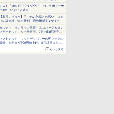
ショーツは1990円に
ミスド「Mrs. GREEN APPLE」のコラボドーナ
ツ4種、いよいよ発売！
【家電レビュー】手ごわい雑草との戦い、コメ
リの草刈機で完全勝利 掃除機感覚で使えた
カルディ、オンライン限定「ネコバッグ＆タン
ブラーセット」を一般販売。7月の抽選販売の
当選無効分
マクドナルド、マックデリバリーの朝マックの
最低注文料金が500円値上げ。8月18日より
1,500円から受付
もっと見る