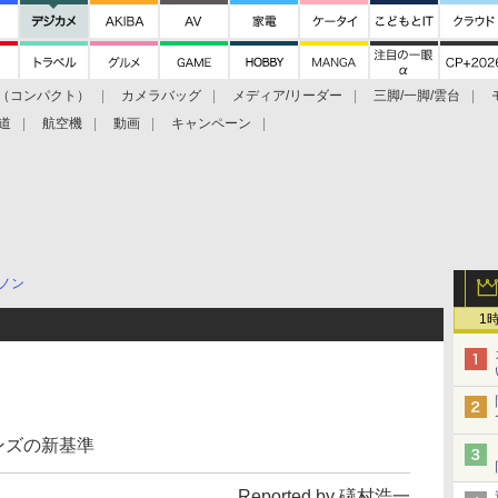
（コンパクト）
カメラバッグ
メディア/リーダー
三脚/一脚/雲台
道
航空機
動画
キャンペーン
ノン
1
レンズの新基準
Reported by 礒村浩一