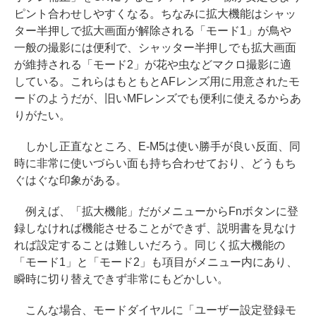
ピント合わせしやすくなる。ちなみに拡大機能はシャッ
ター半押しで拡大画面が解除される「モード1」が鳥や
一般の撮影には便利で、シャッター半押しでも拡大画面
が維持される「モード2」が花や虫などマクロ撮影に適
している。これらはもともとAFレンズ用に用意されたモ
ードのようだが、旧いMFレンズでも便利に使えるからあ
りがたい。
しかし正直なところ、E-M5は使い勝手が良い反面、同
時に非常に使いづらい面も持ち合わせており、どうもち
ぐはぐな印象がある。
例えば、「拡大機能」だがメニューからFnボタンに登
録しなければ機能させることができず、説明書を見なけ
れば設定することは難しいだろう。同じく拡大機能の
「モード1」と「モード2」も項目がメニュー内にあり、
瞬時に切り替えできず非常にもどかしい。
こんな場合、モードダイヤルに「ユーザー設定登録モ