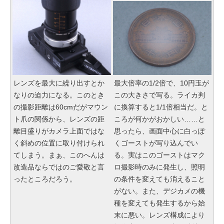
レンズを最大に繰り出すとか
最大倍率の1/2倍で、10円玉が
なりの迫力になる。このとき
この大きさで写る。ライカ判
の撮影距離は60cmだがマウン
に換算すると1/1倍相当だ。と
ト爪の関係から、レンズの距
ころが何かがおかしい……と
離目盛りがカメラ上面ではな
思ったら、画面中心に白っぽ
く斜めの位置に取り付けられ
くゴーストが写り込んでい
てしまう。まぁ、このへんは
る。実はこのゴーストはマク
改造品ならではのご愛敬と言
ロ撮影時のみに発生し、照明
ったところだろう。
の条件を変えても消えること
がない。また、デジカメの機
種を変えても発生するから始
末に悪い。レンズ構成により