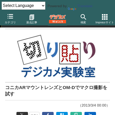
Powered by
Translate
切り貼りデジカメ実験室
カテゴリ
過去記事
検索
Impressサイト
コニカARマウントレンズとOM-Dでマクロ撮影を
試す
（2013/3/4 00:00）