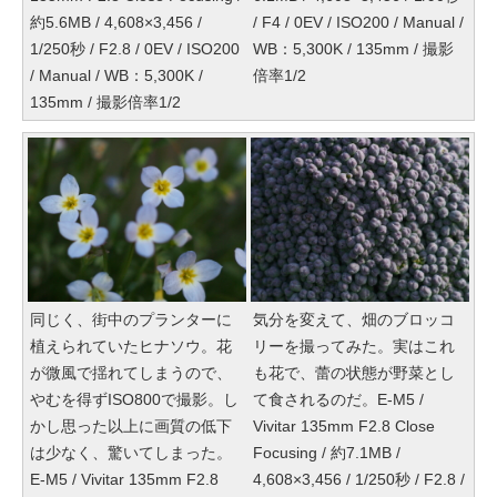
約5.6MB / 4,608×3,456 /
/ F4 / 0EV / ISO200 / Manual /
1/250秒 / F2.8 / 0EV / ISO200
WB：5,300K / 135mm / 撮影
/ Manual / WB：5,300K /
倍率1/2
135mm / 撮影倍率1/2
同じく、街中のプランターに
気分を変えて、畑のブロッコ
植えられていたヒナソウ。花
リーを撮ってみた。実はこれ
が微風で揺れてしまうので、
も花で、蕾の状態が野菜とし
やむを得ずISO800で撮影。し
て食されるのだ。E-M5 /
かし思った以上に画質の低下
Vivitar 135mm F2.8 Close
は少なく、驚いてしまった。
Focusing / 約7.1MB /
E-M5 / Vivitar 135mm F2.8
4,608×3,456 / 1/250秒 / F2.8 /