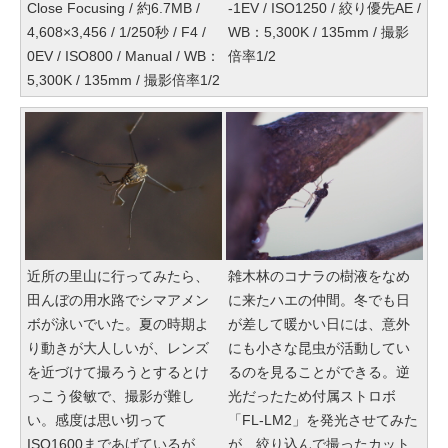
Close Focusing / 約6.7MB /
-1EV / ISO1250 / 絞り優先AE /
4,608×3,456 / 1/250秒 / F4 /
WB：5,300K / 135mm / 撮影
0EV / ISO800 / Manual / WB：
倍率1/2
5,300K / 135mm / 撮影倍率1/2
近所の里山に行ってみたら、
雑木林のコナラの樹液をなめ
田んぼの用水路でシマアメン
に来たハエの仲間。冬でも日
ボが泳いでいた。夏の時期よ
が差して暖かい日には、意外
り動きが大人しいが、レンズ
にも小さな昆虫が活動してい
を近づけて撮ろうとするとけ
るのを見ることができる。逆
っこう俊敏で、撮影が難し
光だったため付属ストロボ
い。感度は思い切って
「FL-LM2」を発光させてみた
ISO1600まであげているが、
が、絞り込んで撮ったカット