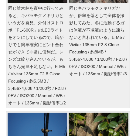
同じ雑木林を夜中に行ってみ
同じキバラモクメキリガだ
ると、キバラモクメキリガと
が、倍率を落として全体を撮
いうガを発見。外付けストロ
影してみた。冬に活動するガ
ボ「FL-600R」のLEDライト
は体液が不凍液のように凍ら
をオンにしているので、暗が
ないと言われている。E-M5 /
りでも簡単確実にピント合わ
Vivitar 135mm F2.8 Close
せができて非常に便利だ。レ
Focusing / 約8MB /
ンズは絞り込んでいるが、も
3,456×4,608 / 1/200秒 / F2.8 /
ちろん光量不足もない。E-M5
0EV / ISO200 / Manual / WB：
/ Vivitar 135mm F2.8 Close
オート / 135mm / 撮影倍率1/3
Focusing / 約5.5MB /
3,456×4,608 / 1/200秒 / F2.8 /
0EV / ISO200 / Manual / WB：
オート / 135mm / 撮影倍率1/2