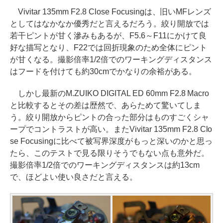
Vivitar 135mm F2.8 Close Focusingは、旧いMFレンズ
としてはなかなか優秀だと言えるだろう。絞り開放では
若干ピントが甘く滲みもあるが、F5.6～F11にかけて良
好な描写となり、F22では回折現象のため全体にピント
が甘くなる。撮影倍率1/2倍でのワーキングディスタンス
はフードを付けても約30cmでかなりの余裕がある。
しかし最新のM.ZUIKO DIGITAL ED 60mm F2.8 Macro
と比較するとその差は歴然で、あらためて驚いてしま
う。絞り開放からピントの合った部分はものすごくシャ
ープでコントラストが高い。またVivitar 135mm F2.8 Clo
se Focusingに比べて被写界深度がもっと深いのかと思っ
たら、このテストで見る限りそうでもない点も意外だ。
撮影倍率1/2倍でのワーキングディスタンスは約13cm
で、ほどよい使い良さだと言える。