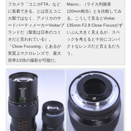
フカメラ「コニカFTA」など
Macro」（ライカ判換算
に装着できる。とは言えコニ
120mm相当）とを比較してみ
カ製ではなく、アメリカのサ
る。こうして見るとVivitar
ードパーティメーカーVivitarブ
135mm F2.8 Close Focusがず
ランドだ（製造は日本のコミ
いぶん大きく見えるが、スペ
ネだと言われている）。
ックを考えると十分にコンパ
「Close Focusing」とあるが
クトなレンズだと言えるだろ
実質上マクロレンズで、最大
う。
倍率1/2倍の撮影が可能だ。