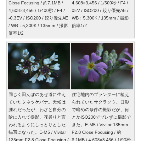
Close Focusing / 約7.1MB /
4,608×3,456 / 1/500秒 / F4 /
4,608×3,456 / 1/400秒 / F4 /
0EV / ISO200 / 絞り優先AE /
-0.3EV / ISO200 / 絞り優先AE
WB：5,300K / 135mm / 撮影
/ WB：5,300K / 135mm / 撮影
倍率1/2
倍率1/2
同じく田んぼのあぜ道に生え
住宅地内のプランターに植え
ていたタネツケバナ。天候は
られていたサクラソウ。日影
腫れだったが、わざと自分の
で暗めの条件の撮影だが、何
陰に入れて撮影。花曇りと言
とかISO200でブレずに撮影で
われるようにしっとりとした
きた。E-M5 / Vivitar 135mm
描写になった。E-M5 / Vivitar
F2.8 Close Focusing / 約
135mm F2.8 Close Focusing /
6.1MB / 4,608×3,456 / 1/90秒