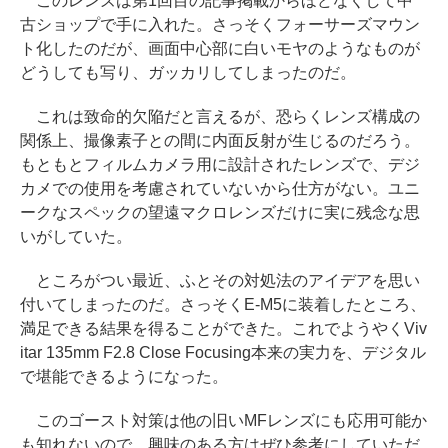
このレンズは第1回目の記事掲載からほどなくして中
古ショップで手に入れた。さっそくフォーサーズマウン
ト化したのだが、画面中心部に白いモヤのようなものが
どうしても写り、ガッカリしてしまったのだ。
これは致命的欠陥だと言えるが、恐らくレンズ構成の
関係上、撮像素子との間に内面反射が生じるのだろう。
もともとフィルムカメラ用に設計されたレンズで、デジ
カメでの使用を考慮されていないから仕方がない。ユニ
ークなスペックの望遠マクロレンズだけに実に残念な思
いがしていた。
ところがつい最近、ふとその対処法のアイデアを思い
付いてしまったのだ。さっそくE-M5に装着したところ、
満足できる結果を得ることができた。これでようやくViv
itar 135mm F2.8 Close Focusing本来の実力を、デジタル
で堪能できるようになった。
このゴースト対策は他の旧いMFレンズにも応用可能か
も知れないので、興味のある方はぜひ参考にしていただ