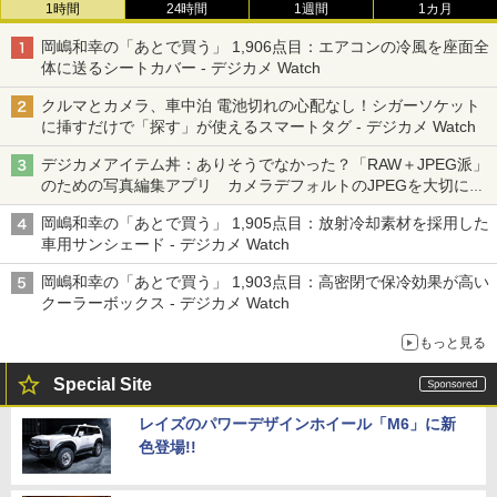
1時間
24時間
1週間
1カ月
岡嶋和幸の「あとで買う」 1,906点目：エアコンの冷風を座面全
体に送るシートカバー - デジカメ Watch
クルマとカメラ、車中泊 電池切れの心配なし！シガーソケット
に挿すだけで「探す」が使えるスマートタグ - デジカメ Watch
デジカメアイテム丼：ありそうでなかった？「RAW＋JPEG派」
のための写真編集アプリ カメラデフォルトのJPEGを大切にす
る「Filmator」
岡嶋和幸の「あとで買う」 1,905点目：放射冷却素材を採用した
車用サンシェード - デジカメ Watch
岡嶋和幸の「あとで買う」 1,903点目：高密閉で保冷効果が高い
クーラーボックス - デジカメ Watch
もっと見る
Special Site
レイズのパワーデザインホイール「M6」に新
色登場!!