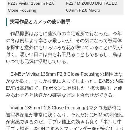
F22 / Vivitar 135mm F2.8
F22 / M.ZUIKO DIGITAL ED
Close Focusing
60mm F2.8 Macro
実写作品とカメラの使い勝手
作品撮影はおもに藤沢市の自宅近所で行なった。今年
の冬は例年より寒さが厳しいが、その気になって被写体
を探すと意外にもいろいろな花が咲いていることに気が
付く。暖かい日には虫も若干見ることもできるし、鳥は
いつでも元気に活動している。
E-M5とVivitar 135mm F2.8 Close Focusingの相性はな
かなか良く、すっかり気に入ってしまった。E-M5の内蔵
EVFは高精細で、Fnボタンに登録した「拡大機能」と組
みあわせると快適かつ確実なピント合わせができる。
Vivitar 135mm F2.8 Close Focusingはマクロ撮影時に
被写界深度が非常に浅くなり、それだけにE-M5の利便性
が実感できるのだ。手ブレ補正の効きも良く「半押し中
手ブレ補正」をONにするとファインダー像が安定しより