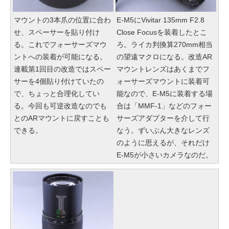
マウントの3本爪の位置に合わ
E-M5にVivitar 135mm F2.8
せ、スペーサーを貼り付け
Close Focusを装着したとこ
る。これでフォーサーズマウ
ろ。ライカ判換算270mm相当
ントへの装着が可能になる。
の望遠マクロになる。改造AR
連載第1回目の改造ではスペー
マウントレンズはあくまでフ
サーを4個貼り付けていたの
ォーサーズマウントに装着可
で、ちょっと合理化してい
能なので、E-M5に装着する場
る。今回も可逆改造なのでも
合は「MMF-1」などのフォー
とのARマウントに戻すことも
サーズアダプターを介して行
できる。
なう。ずいぶん大きなレンズ
のように思えるが、それだけ
E-M5が小さいカメラなのだ。