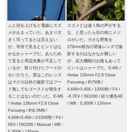
ふと頭を上げると電線にスズ
スズメとは違う鳥の声がする
メが止まっていた。あまり大
な、と思ったら目の前にメジ
きく写ってるとは言えない
ロがいた。小さな野鳥を
が、等倍で見るとピントはな
270mm相当の望遠レンズで撮
かなかシャープだ。あらため
影するのはなかなか難しい
て見ると周辺光量が不足して
が、拡大機能のお陰もあって
いるが、取り付けたフードの
ピントはシャープだ。E-M5 /
せいだろう。実はこのレンズ
Vivitar 135mm F2.8 Close
はマクロ以外の撮影ではフー
Focusing / 約7MB /
ド無しでもゴーストが発生す
4,608×3,456 / 1/500秒 / F4 /
ることはないのだった。E-M5
-0.7EV / ISO200 / 絞り優先AE
/ Vivitar 135mm F2.8 Close
/ WB：5,300K / 135mm
Focusing / 約6.3MB /
4,608×3,456 / 1/1500秒 / F4 /
0EV / ISO200 / Manual / WB：
5,300K / 135mm