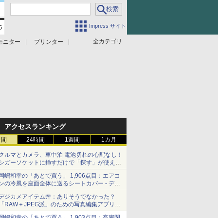
Impress サイト
全カテゴリ
モニター
プリンター
アクセスランキング
時間
24時間
1週間
1カ月
クルマとカメラ、車中泊 電池切れの心配なし！
シガーソケットに挿すだけで「探す」が使える
スマートタグ - デジカメ Watch
岡嶋和幸の「あとで買う」 1,906点目：エアコ
ンの冷風を座面全体に送るシートカバー - デジ
カメ Watch
デジカメアイテム丼：ありそうでなかった？
「RAW＋JPEG派」のための写真編集アプリ
カメラデフォルトのJPEGを大切にする
岡嶋和幸の「あとで買う」 1,903点目：高密閉