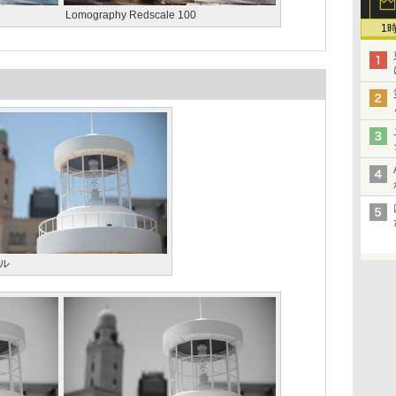
Lomography Redscale 100
1
ル