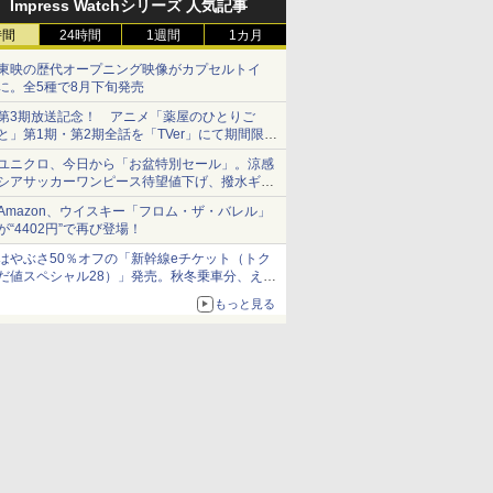
Impress Watchシリーズ 人気記事
時間
24時間
1週間
1カ月
東映の歴代オープニング映像がカプセルトイ
に。全5種で8月下旬発売
第3期放送記念！ アニメ「薬屋のひとりご
と」第1期・第2期全話を「TVer」にて期間限定
で順次無料配信開始
ユニクロ、今日から「お盆特別セール」。涼感
シアサッカーワンピース待望値下げ、撥水ギア
ショーツは1990円に
Amazon、ウイスキー「フロム・ザ・バレル」
が“4402円”で再び登場！
はやぶさ50％オフの「新幹線eチケット（トク
だ値スペシャル28）」発売。秋冬乗車分、えき
ねっと限定
もっと見る