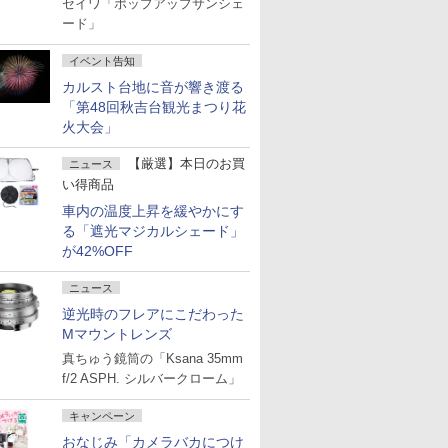
セイワ「ポップアップサンシェ
ード」
イベント告知
カルスト台地に音が響き渡る
「第48回秋吉台観光まつり花
火大会」
【厳選】本日のお買
ニュース
い得商品
車内の温度上昇を緩やかにす
る「遮光マジカルシェード」
が42%OFF
ニュース
逆光時のフレアにこだわった
Mマウントレンズ
真ちゅう鏡筒の「Ksana 35mm
f/2 ASPH. シルバークローム」
キャンペーン
おなじみ「カメラバカにつけ