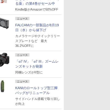
る薬」の第4巻がセール中
Kindle版がAmazonで50%OFF
ニュース
FALCAMの一部製品が8月19
日（水）から値下げ
カメラケージやクイックリリー
スプレートなど 最大
36.2%OFFに
ニュース
「α7 IV」「α7 III」ズームレ
ンズキットが刷新
同梱レンズがII型に
ニュース
KANIのロールトップ型三脚
バッグがリニューアル
サイドハンドル搭載で取り回し
が向上