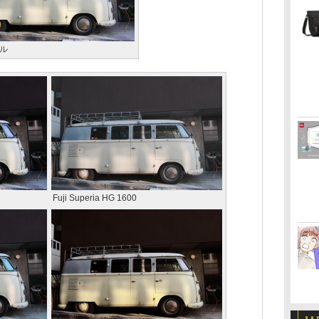
ル
Fuji Superia HG 1600