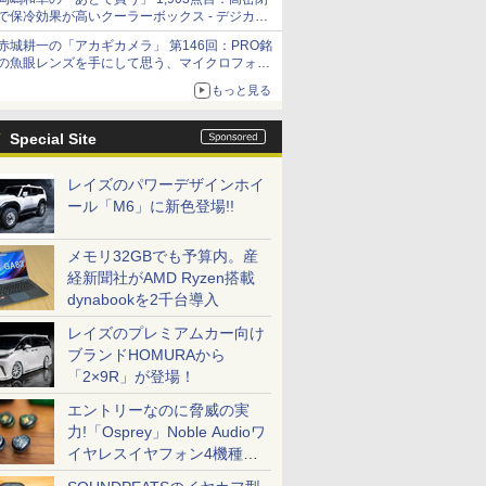
「Filmator」
で保冷効果が高いクーラーボックス - デジカメ
Watch
赤城耕一の「アカギカメラ」 第146回：PRO銘
の魚眼レンズを手にして思う、マイクロフォー
サーズへの期待と可能性
もっと見る
Special Site
レイズのパワーデザインホイ
ール「M6」に新色登場!!
メモリ32GBでも予算内。産
経新聞社がAMD Ryzen搭載
dynabookを2千台導入
レイズのプレミアムカー向け
ブランドHOMURAから
「2×9R」が登場！
エントリーなのに脅威の実
力!「Osprey」Noble Audioワ
イヤレスイヤフォン4機種を
一気に聴く