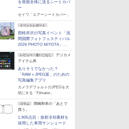
を座面全体に送るシートカバ
ー
セイワ「エアーシートカバー」
イベントレポート
西軽井沢の写真イベント「浅
間国際フォトフェスティバル
2026 PHOTO MIYOTA」が
開幕
デジカメ
レビュー・使いこなし
アイテム丼
ありそうでなかった？
「RAW＋JPEG派」のための
写真編集アプリ
カメラデフォルトのJPEGを大
切にする「Filmator」
岡嶋和幸の「あとで
コラム
買う」
1,905点目：放射冷却素材を
採用した車用サンシェード