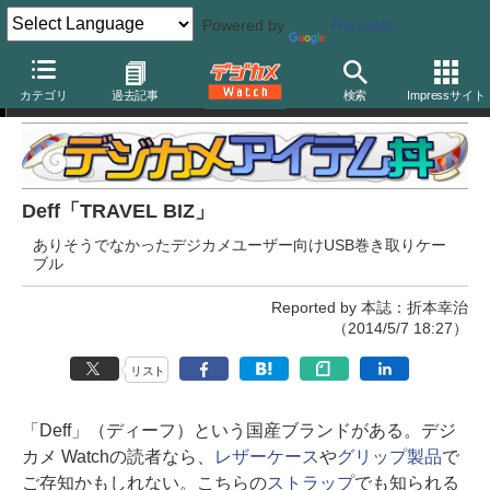
Powered by
Translate
デジカメアイテム丼
カテゴリ
過去記事
検索
Impressサイト
Deff「TRAVEL BIZ」
ありそうでなかったデジカメユーザー向けUSB巻き取りケー
ブル
Reported by 本誌：折本幸治
（2014/5/7 18:27）
リスト
「Deff」（ディーフ）という国産ブランドがある。デジ
カメ Watchの読者なら、
レザーケース
や
グリップ製品
で
ご存知かもしれない。こちらの
ストラップ
でも知られる