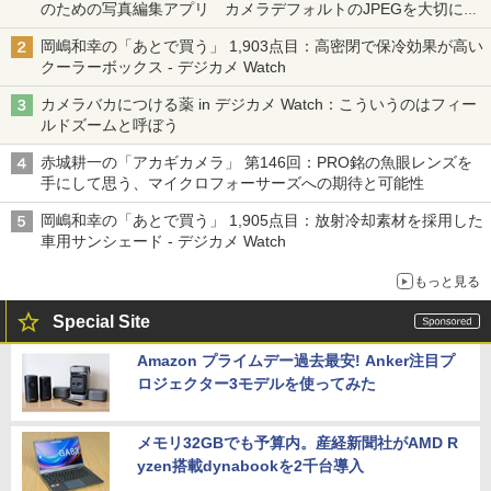
のための写真編集アプリ カメラデフォルトのJPEGを大切にす
る「Filmator」
岡嶋和幸の「あとで買う」 1,903点目：高密閉で保冷効果が高い
クーラーボックス - デジカメ Watch
カメラバカにつける薬 in デジカメ Watch：こういうのはフィー
ルドズームと呼ぼう
赤城耕一の「アカギカメラ」 第146回：PRO銘の魚眼レンズを
手にして思う、マイクロフォーサーズへの期待と可能性
岡嶋和幸の「あとで買う」 1,905点目：放射冷却素材を採用した
車用サンシェード - デジカメ Watch
もっと見る
Special Site
Amazon プライムデー過去最安! Anker注目プ
ロジェクター3モデルを使ってみた
メモリ32GBでも予算内。産経新聞社がAMD R
yzen搭載dynabookを2千台導入