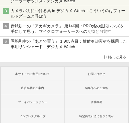
クーラーボックス - デジカメ Watch
カメラバカにつける薬 in デジカメ Watch：こういうのはフィー
ルドズームと呼ぼう
赤城耕一の「アカギカメラ」 第146回：PRO銘の魚眼レンズを
手にして思う、マイクロフォーサーズへの期待と可能性
岡嶋和幸の「あとで買う」 1,905点目：放射冷却素材を採用した
車用サンシェード - デジカメ Watch
もっと見る
本サイトのご利用について
お問い合わせ
広告掲載のご案内
編集部へのご連絡
プライバシーポリシー
会社概要
インプレスグループ
特定商取引法に基づく表示