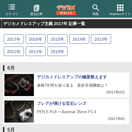
カテゴリ
過去記事
検索
Impressサイト
デジカメドレスアップ主義 2017年 記事一覧
2017
年
2016
年
2015
年
2014
年
2013
年
2012
年
2011
年
2010
年
6月
デジカメドレスアップの極意教えます
連載7年間を振り返る 最多登場機種は？
(2017/6/22)
フレアが弾ける宝石レンズ
PEN E-PL8 + illuminar 25mm F1.4
(2017/6/5)
5月