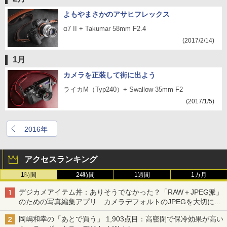
よもやまさかのアサヒフレックス
α7 II + Takumar 58mm F2.4
(2017/2/14)
1月
カメラを正装して街に出よう
ライカM（Typ240）+ Swallow 35mm F2
(2017/1/5)
2016年
アクセスランキング
1時間
24時間
1週間
1カ月
デジカメアイテム丼：ありそうでなかった？「RAW＋JPEG派」
のための写真編集アプリ カメラデフォルトのJPEGを大切にす
る「Filmator」
岡嶋和幸の「あとで買う」 1,903点目：高密閉で保冷効果が高い