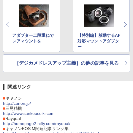
アダプター二段重ねで
【特別編】胎動するAF
レアマウントを
対応マウントアダプタ
ー
［デジカメドレスアップ主義］の他の記事を見る
関連リンク
■
キヤノン
http://canon.jp/
■
三晃精機
http://www.sankouseiki.com
■
Rayqual
http://homepage2.nifty.com/rayqual/
■
キヤノンEOS M関連記事リンク集