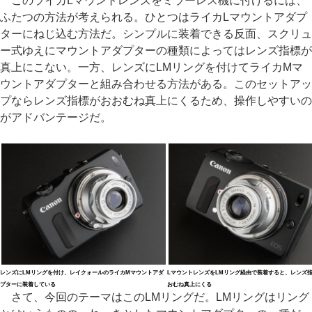
このライカLマウントレンズをミラーレス機に付けるには、
ふたつの方法が考えられる。ひとつはライカLマウントアダプ
ターにねじ込む方法だ。シンプルに装着できる反面、スクリュ
ー式ゆえにマウントアダプターの種類によってはレンズ指標が
真上にこない。一方、レンズにLMリングを付けてライカMマ
ウントアダプターと組み合わせる方法がある。このセットアッ
プならレンズ指標がおおむね真上にくるため、操作しやすいの
がアドバンテージだ。
レンズにLMリングを付け、レイクォールのライカMマウントアダ
LマウントレンズをLMリング経由で装着すると、レンズ
プターに装着している
おむね真上にくる
さて、今回のテーマはこのLMリングだ。LMリングはリング