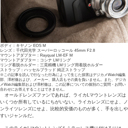
ボディ：キヤノン EOS M
レンズ：千代田光学 スーパーロッコール 45mm F2.8
マウントアダプター：Rayqual LM-EF M
マウントアダプター：コシナ LMリング
リング着脱ホルダー：三晃精機 LMリング用着脱ホルダー
ストラップ：ハッセルブラッド 純正ストラップ
※この記事を読んで行なった行為によって生じた損害はデジカメWatch編集
部、澤村徹および、メーカー、購入店もその責を負いません。また、デジカ
メWatch編集部および澤村徹は、この記事についての個別のご質問・お問い
合わせにお答えすることはできません。
オールドレンズファンであれば、ライカLマウントレンズは
いくつか所有しているにちがいない。ライカレンズにせよ、ノ
ンライツレンズにせよ、比較的安価のものが多く、手を出しや
すいジャンルだ。