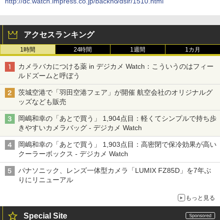
http://dc.watch.impress.co.jp/backno/dslr/1510.html
アクセスランキング
1時間
24時間
1週間
1カ月
カメラバカにつける薬 in デジカメ Watch：こういうのはフィー
ルドズームと呼ぼう
茨城空港で「羽田空港フェア」が開催 航空会社のオリジナルグ
ッズなども販売
岡嶋和幸の「あとで買う」 1,904点目：軽くてシンプルで持ち歩
きやすいカメラバッグ - デジカメ Watch
岡嶋和幸の「あとで買う」 1,903点目：高密閉で保冷効果が高い
クーラーボックス - デジカメ Watch
パナソニック、レンズ一体型カメラ「LUMIX FZ85D」を7年ぶ
りにリニューアル
もっと見る
Special Site