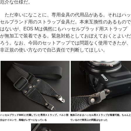
厄介な仕様だ。
ただ幸いになことに、専用金具の代用品がある。それはハッ
セルブランド用のストラップ金具だ。本来互換性のあるもので
はないが、EOS Mは偶然にもハッセルブラッド用ストラップ
が無加工で装着できる。緊急対処としておぼえておくとよいだ
ろう。なお、今回のセットアップでは問題なく使用できたが、
非正規の使い方なので自己責任で判断してほしい。
ハッセルブラッド500Cに付属していた専用ストラップ。ベルト部
無加工のままハッセル用ストラップが装着可能。ちゃんと
分はナイロンで、両端がレザーになっている
ているので実用上の問題はなかった