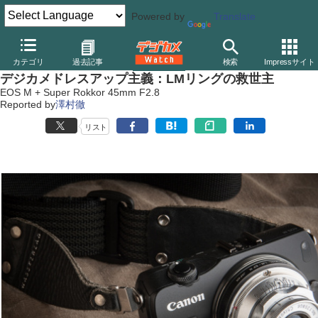
Powered by
Translate
デジカメ Watch
カメラ
一眼レフカメラ
キヤノン
カテゴリ
過去記事
検索
Impressサイト
デジカメドレスアップ主義：LMリングの救世主
EOS M + Super Rokkor 45mm F2.8
Reported by
澤村徹
リスト