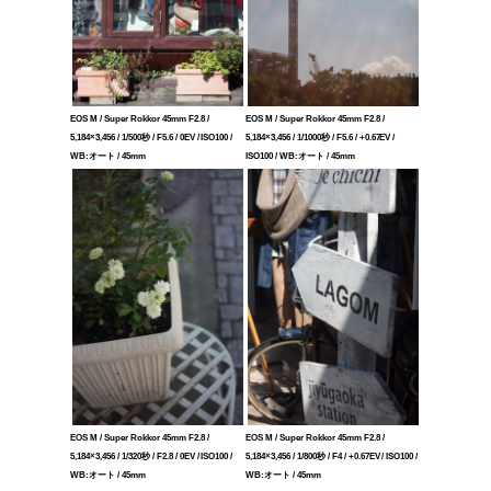
EOS M / Super Rokkor 45mm F2.8 /
EOS M / Super Rokkor 45mm F2.8 /
5,184×3,456 / 1/500秒 / F5.6 / 0EV / ISO100 /
5,184×3,456 / 1/1000秒 / F5.6 / +0.67EV /
WB:オート / 45mm
ISO100 / WB:オート / 45mm
EOS M / Super Rokkor 45mm F2.8 /
EOS M / Super Rokkor 45mm F2.8 /
5,184×3,456 / 1/320秒 / F2.8 / 0EV / ISO100 /
5,184×3,456 / 1/800秒 / F4 / +0.67EV / ISO100 /
WB:オート / 45mm
WB:オート / 45mm