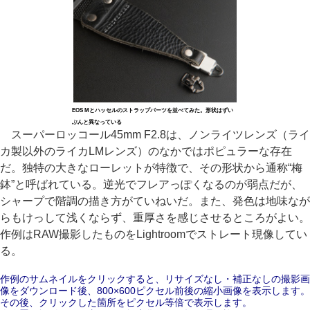
EOS Mとハッセルのストラップパーツを並べてみた。形状はずい
ぶんと異なっている
スーパーロッコール45mm F2.8は、ノンライツレンズ（ライ
カ製以外のライカLMレンズ）のなかではポピュラーな存在
だ。独特の大きなローレットが特徴で、その形状から通称“梅
鉢”と呼ばれている。逆光でフレアっぽくなるのが弱点だが、
シャープで階調の描き方がていねいだ。また、発色は地味なが
らもけっして浅くならず、重厚さを感じさせるところがよい。
作例はRAW撮影したものをLightroomでストレート現像してい
る。
作例のサムネイルをクリックすると、リサイズなし・補正なしの撮影画
像をダウンロード後、800×600ピクセル前後の縮小画像を表示します。
その後、クリックした箇所をピクセル等倍で表示します。