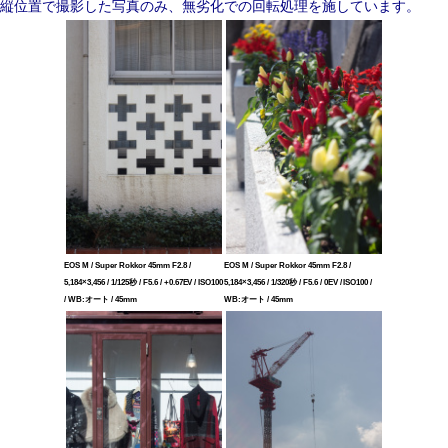
縦位置で撮影した写真のみ、無劣化での回転処理を施しています。
EOS M / Super Rokkor 45mm F2.8 /
EOS M / Super Rokkor 45mm F2.8 /
5,184×3,456 / 1/125秒 / F5.6 / +0.67EV / ISO100
5,184×3,456 / 1/320秒 / F5.6 / 0EV / ISO100 /
/ WB:オート / 45mm
WB:オート / 45mm