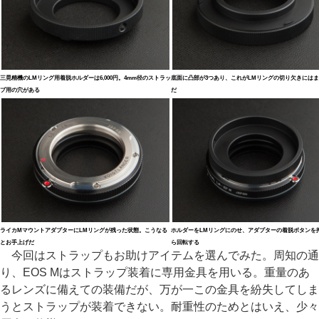
三晃精機のLMリング用着脱ホルダーは6,000円。4mm径のストラッ
底面に凸部が3つあり、これがLMリングの切り欠きには
プ用の穴がある
だ
ライカMマウントアダプターにLMリングが残った状態。こうなる
ホルダーをLMリングにのせ、アダプターの着脱ボタンを
とお手上げだ
ら回転する
今回はストラップもお助けアイテムを選んでみた。周知の通
り、EOS Mはストラップ装着に専用金具を用いる。重量のあ
るレンズに備えての装備だが、万が一この金具を紛失してしま
うとストラップが装着できない。耐重性のためとはいえ、少々