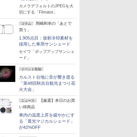
カメラデフォルトのJPEGを大
切にする「Filmator」
岡嶋和幸の「あとで
コラム
買う」
1,905点目：放射冷却素材を
採用した車用サンシェード
セイワ「ポップアップサンシェ
ード」
イベント告知
カルスト台地に音が響き渡る
「第48回秋吉台観光まつり花
火大会」
【厳選】本日のお買
ニュース
い得商品
車内の温度上昇を緩やかにす
る「遮光マジカルシェード」
が42%OFF