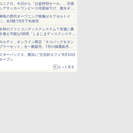
ユニクロ、今日から「お盆特別セール」。涼感
シアサッカーワンピース待望値下げ、撥水ギア
ショーツは1990円に
東映の歴代オープニング映像がカプセルトイ
に。全5種で8月下旬発売
令和のファミコンディスクシステム？安価に書
き換え可能なGB用「しましまディスクシステ
ム」
カルディ、オンライン限定「ネコバッグ＆タン
ブラーセット」を一般販売。7月の抽選販売の
当選無効分
スターバックス、横浜に“文化財カフェ”8月10日
オープン
もっと見る