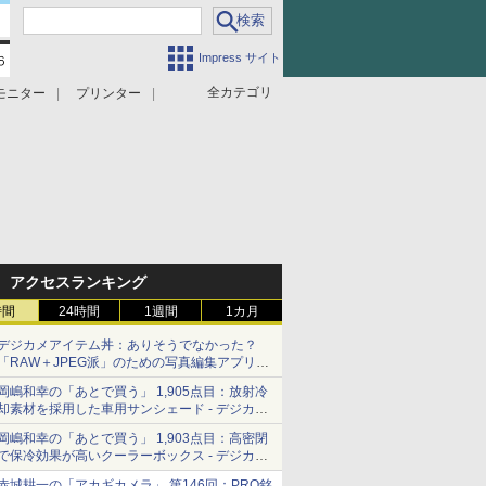
Impress サイト
全カテゴリ
モニター
プリンター
アクセスランキング
時間
24時間
1週間
1カ月
デジカメアイテム丼：ありそうでなかった？
「RAW＋JPEG派」のための写真編集アプリ
カメラデフォルトのJPEGを大切にする
岡嶋和幸の「あとで買う」 1,905点目：放射冷
「Filmator」
却素材を採用した車用サンシェード - デジカメ
Watch
岡嶋和幸の「あとで買う」 1,903点目：高密閉
で保冷効果が高いクーラーボックス - デジカメ
Watch
赤城耕一の「アカギカメラ」 第146回：PRO銘