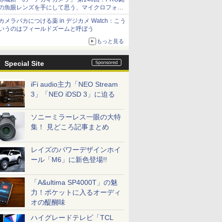
の魚眼レンズを手にして思う、マイクロフォー
サーズへの期待と可能性
カメラバカにつける薬 in デジカメ Watch：こう
いうのはフィールドズームと呼ぼう
もっと見る
Special Site
iFi audio主力「NEO Stream
3」「NEO iDSD 3」に迫る
ソニーミラーレス一眼の大特
集！ 見どころ記事まとめ
レイズのパワーデザインホイ
ール「M6」に新色登場!!
「A&ultima SP4000T」の魅
力！ポケットに入るオーディ
オの醍醐味
ハイグレードテレビ「TCL