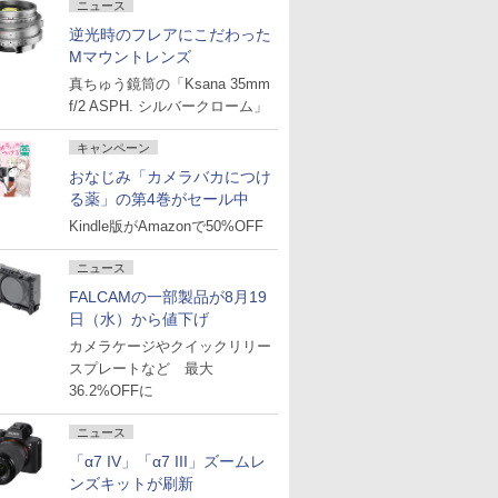
ニュース
逆光時のフレアにこだわった
Mマウントレンズ
真ちゅう鏡筒の「Ksana 35mm
f/2 ASPH. シルバークローム」
キャンペーン
おなじみ「カメラバカにつけ
る薬」の第4巻がセール中
Kindle版がAmazonで50%OFF
ニュース
FALCAMの一部製品が8月19
日（水）から値下げ
カメラケージやクイックリリー
スプレートなど 最大
36.2%OFFに
ニュース
「α7 IV」「α7 III」ズームレ
ンズキットが刷新