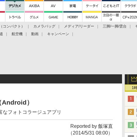
（コンパクト）
カメラバッグ
メディア/リーダー
三脚/一脚/雲台
道
航空機
動画
キャンペーン
1
ndroid）
富なフォトコラージュアプリ
Reported by 飯塚直
（2014/5/31 08:00）