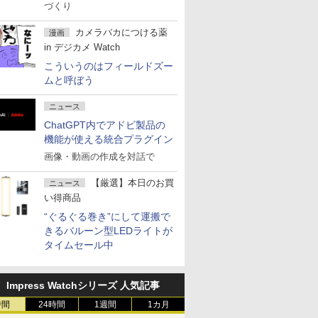
づくり
カメラバカにつける薬
漫画
in デジカメ Watch
こういうのはフィールドズー
ムと呼ぼう
ニュース
ChatGPT内でアドビ製品の
機能が使える統合プラグイン
画像・動画の作成を対話で
【厳選】本日のお買
ニュース
い得商品
“ぐるぐる巻き”にして運搬で
きるバルーン型LEDライトが
タイムセール中
Impress Watchシリーズ 人気記事
時間
24時間
1週間
1カ月