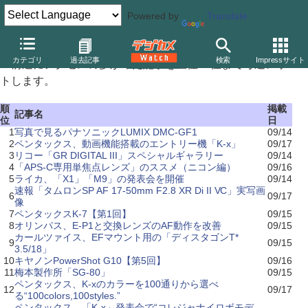
Powered by
Translate
先週のアクセスランキング(2009/9/14〜9/20)
カテゴリ
過去記事
検索
Impressサイト
前週にアクセスの多かった記事を上位15位まで毎週レポー
トします。
順
掲載
記事名
位
日
1
写真で見るパナソニックLUMIX DMC-GF1
09/14
2
ペンタックス、動画機能搭載のエントリー機「K-x」
09/17
3
リコー「GR DIGITAL III」スペシャルギャラリー
09/14
4
「APS-C専用単焦点レンズ」のススメ（ニコン編）
09/16
5
ライカ、「X1」「M9」の発表会を開催
09/14
速報「タムロンSP AF 17-50mm F2.8 XR Di II VC」実写画
6
09/17
像
7
ペンタックスK-7【第1回】
09/15
8
オリンパス、E-P1と交換レンズのAF動作を改善
09/15
カールツァイス、EFマウント用の「ディスタゴンT*
9
09/15
3.5/18」
10
キヤノンPowerShot G10【第5回】
09/16
11
梅本製作所「SG-80」
09/15
ペンタックス、K-xのカラーを100通りから選べ
12
09/17
る“100colors,100styles.”
ペンタックス、「K-x」発表会で“コレジャナイロボモデ