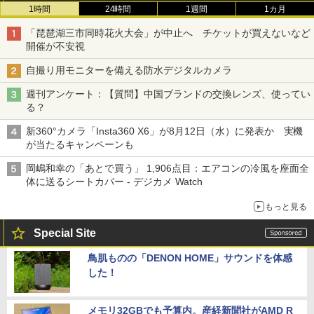
1時間
24時間
1週間
1カ月
「琵琶湖三市同時花火大会」が中止へ チケットが買えないなど
開催が不安視
自撮り用モニターを備える防水デジタルカメラ
週刊アンケート：【質問】中国ブランドの交換レンズ、使ってい
る？
新360°カメラ「Insta360 X6」が8月12日（水）に発表か 実機
が当たるキャンペーンも
岡嶋和幸の「あとで買う」 1,906点目：エアコンの冷風を座面全
体に送るシートカバー - デジカメ Watch
もっと見る
Special Site
鳥肌ものの「DENON HOME」サウンドを体感
した！
メモリ32GBでも予算内。産経新聞社がAMD R