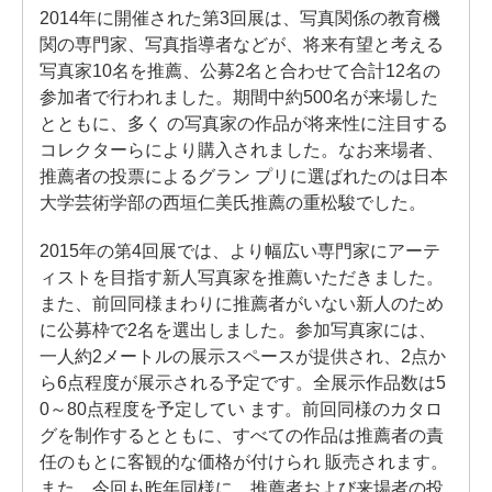
2014年に開催された第3回展は、写真関係の教育機
関の専門家、写真指導者などが、将来有望と考える
写真家10名を推薦、公募2名と合わせて合計12名の
参加者で行われました。期間中約500名が来場した
とともに、多く の写真家の作品が将来性に注目する
コレクターらにより購入されました。なお来場者、
推薦者の投票によるグラン プリに選ばれたのは日本
大学芸術学部の西垣仁美氏推薦の重松駿でした。
2015年の第4回展では、より幅広い専門家にアーテ
ィストを目指す新人写真家を推薦いただきました。
また、前回同様まわりに推薦者がいない新人のため
に公募枠で2名を選出しました。参加写真家には、
一人約2メートルの展示スペースが提供され、2点か
ら6点程度が展示される予定です。全展示作品数は5
0～80点程度を予定してい ます。前回同様のカタロ
グを制作するとともに、すべての作品は推薦者の責
任のもとに客観的な価格が付けられ 販売されます。
また、今回も昨年同様に、推薦者および来場者の投