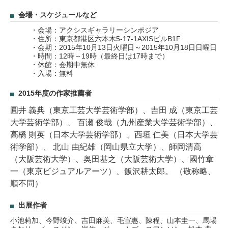
会場・スケジュールなど
・会場：アクシスギャラリーシンポジア
・住所：東京都港区六本木5-17-1AXISビルB1F
・会期：2015年10月13日火曜日～2015年10月18日日曜日
・時間：12時～19時（最終日は17時まで）
・休館：会期中無休
・入場：無料
2015年度の作家推薦者
圓井 義典（東京工芸大学芸術学部）、吉田 成（東京工芸
大学芸術学部）、 百瀬 俊哉（九州産業大学芸術学部）、
高橋 則英（日本大学芸術学部）、西垣 仁美（日本大学芸
術学部）、 北山 由紀雄（岡山県立大学）、師岡清高
（大阪芸術大学）、奥田基之（大阪芸術大学）、國竹章
一（東京ビジュアルアーツ）、飯沢耕太郎。 （敬称略、
順不同）
出展作者
小池莉加、今野竣介、吉田麻美、毛宣惠、陳程、山本圭一、馬場