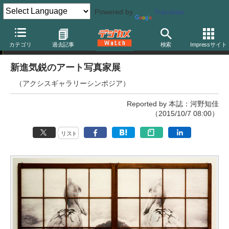
Powered by
Translate
写真展
カテゴリ
過去記事
検索
Impressサイト
新進気鋭のアート写真家展
（アクシスギャラリーシンポジア）
Reported by 本誌：河野知佳
（2015/10/7 08:00）
リスト