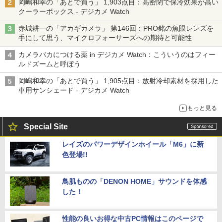
岡嶋和幸の「あとで買う」 1,903点目：高密閉で保冷効果が高い
クーラーボックス - デジカメ Watch
赤城耕一の「アカギカメラ」 第146回：PRO銘の魚眼レンズを
手にして思う、マイクロフォーサーズへの期待と可能性
カメラバカにつける薬 in デジカメ Watch：こういうのはフィー
ルドズームと呼ぼう
岡嶋和幸の「あとで買う」 1,905点目：放射冷却素材を採用した
車用サンシェード - デジカメ Watch
もっと見る
Special Site
レイズのパワーデザインホイール「M6」に新
色登場!!
鳥肌ものの「DENON HOME」サウンドを体感
した！
性能の良いお得な中古PC情報はこのページで