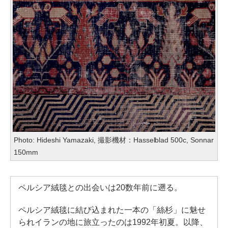
Photo: Hideshi Yamazaki, 撮影機材：Hasselblad 500c, Sonnar
150mm
ペルシア絨毯との出会いは20数年前に遡る。
ペルシア絨毯に結び込まれた一本の「絲杉」に魅せ
られイランの地に旅立ったのは1992年初夏。以降、