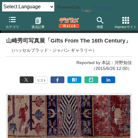
Powered by
Translate
写真展
カテゴリ
過去記事
検索
Impressサイト
山崎秀司写真展「Gifts From The 16th Century」
（ハッセルブラッド・ジャパン ギャラリー）
Reported by 本誌：河野知佳
（2015/6/26 12:00）
リスト