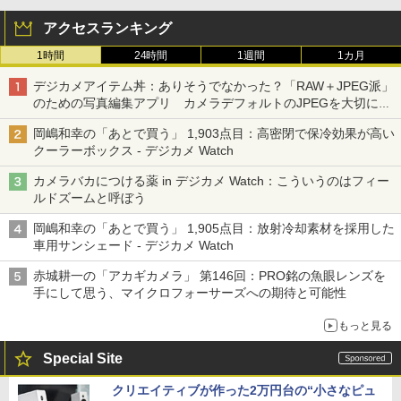
アクセスランキング
1時間
24時間
1週間
1カ月
デジカメアイテム丼：ありそうでなかった？「RAW＋JPEG派」
のための写真編集アプリ カメラデフォルトのJPEGを大切にす
る「Filmator」
岡嶋和幸の「あとで買う」 1,903点目：高密閉で保冷効果が高い
クーラーボックス - デジカメ Watch
カメラバカにつける薬 in デジカメ Watch：こういうのはフィー
ルドズームと呼ぼう
岡嶋和幸の「あとで買う」 1,905点目：放射冷却素材を採用した
車用サンシェード - デジカメ Watch
赤城耕一の「アカギカメラ」 第146回：PRO銘の魚眼レンズを
手にして思う、マイクロフォーサーズへの期待と可能性
もっと見る
Special Site
クリエイティブが作った2万円台の“小さなピュ