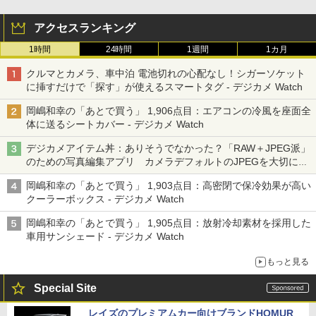
アクセスランキング
1時間
24時間
1週間
1カ月
クルマとカメラ、車中泊 電池切れの心配なし！シガーソケット
に挿すだけで「探す」が使えるスマートタグ - デジカメ Watch
岡嶋和幸の「あとで買う」 1,906点目：エアコンの冷風を座面全
体に送るシートカバー - デジカメ Watch
デジカメアイテム丼：ありそうでなかった？「RAW＋JPEG派」
のための写真編集アプリ カメラデフォルトのJPEGを大切にす
る「Filmator」
岡嶋和幸の「あとで買う」 1,903点目：高密閉で保冷効果が高い
クーラーボックス - デジカメ Watch
岡嶋和幸の「あとで買う」 1,905点目：放射冷却素材を採用した
車用サンシェード - デジカメ Watch
もっと見る
Special Site
レイズのプレミアムカー向けブランドHOMUR