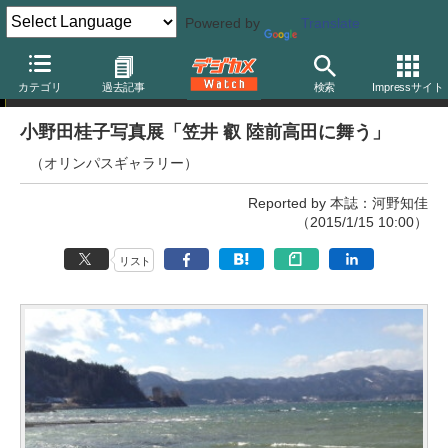
Powered by
Translate
写真展
カテゴリ
過去記事
検索
Impressサイト
小野田桂子写真展「笠井 叡 陸前高田に舞う」
（オリンパスギャラリー）
Reported by 本誌：河野知佳
（2015/1/15 10:00）
リスト