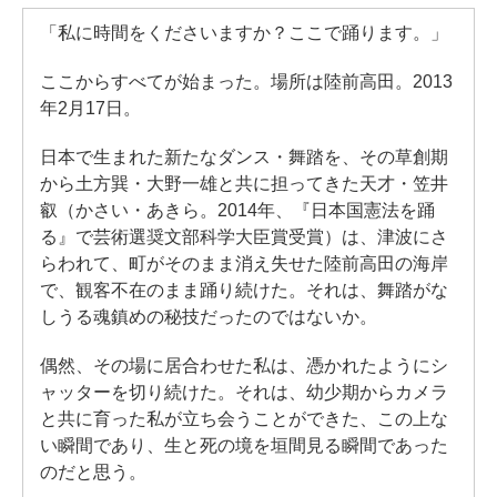
「私に時間をくださいますか？ここで踊ります。」
ここからすべてが始まった。場所は陸前高田。2013
年2月17日。
日本で生まれた新たなダンス・舞踏を、その草創期
から土方巽・大野一雄と共に担ってきた天才・笠井
叡（かさい・あきら。2014年、『日本国憲法を踊
る』で芸術選奨文部科学大臣賞受賞）は、津波にさ
らわれて、町がそのまま消え失せた陸前高田の海岸
で、観客不在のまま踊り続けた。それは、舞踏がな
しうる魂鎮めの秘技だったのではないか。
偶然、その場に居合わせた私は、憑かれたようにシ
ャッターを切り続けた。それは、幼少期からカメラ
と共に育った私が立ち会うことができた、この上な
い瞬間であり、生と死の境を垣間見る瞬間であった
のだと思う。