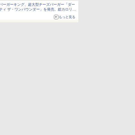
バーガーキング、超大型チーズバーガー「ダー
ティ ザ・ワンパウンダー」を発売。総カロリー
約1656kcal、総重量約527g！
もっと見る