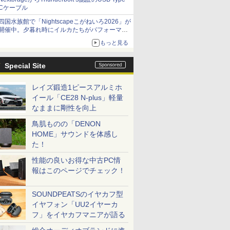
Cケーブル
四国水族館で「Nightscapeこがねいろ2026」が
開催中。夕暮れ時にイルカたちがパフォーマン
スを繰り広げる
もっと見る
Special Site
レイズ鍛造1ピースアルミホ
イール「CE28 N-plus」軽量
なままに剛性を向上
鳥肌ものの「DENON
HOME」サウンドを体感し
た！
性能の良いお得な中古PC情
報はこのページでチェック！
SOUNDPEATSのイヤカフ型
イヤフォン「UU2イヤーカ
フ」をイヤカフマニアが語る