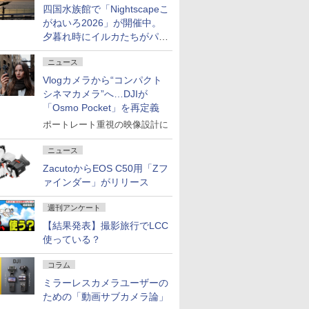
四国水族館で「Nightscapeこ
がねいろ2026」が開催中。
夕暮れ時にイルカたちがパフ
ォーマンスを繰り広げる
ニュース
Vlogカメラから“コンパクト
シネマカメラ”へ…DJIが
「Osmo Pocket」を再定義
ポートレート重視の映像設計に
ニュース
ZacutoからEOS C50用「Zフ
ァインダー」がリリース
週刊アンケート
【結果発表】撮影旅行でLCC
使っている？
コラム
ミラーレスカメラユーザーの
ための「動画サブカメラ論」