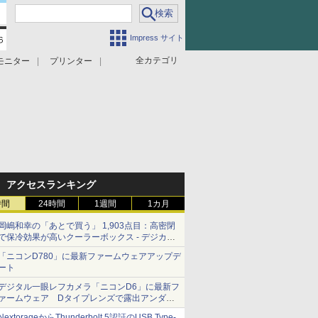
Impress サイト
全カテゴリ
モニター
プリンター
アクセスランキング
時間
24時間
1週間
1カ月
岡嶋和幸の「あとで買う」 1,903点目：高密閉
で保冷効果が高いクーラーボックス - デジカメ
Watch
「ニコンD780」に最新ファームウェアアップデ
ート
デジタル一眼レフカメラ「ニコンD6」に最新フ
ァームウェア Dタイプレンズで露出アンダー
になる現象の修正など
NextorageからThunderbolt 5認証のUSB Type-