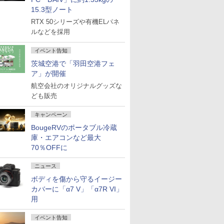
15.3型ノート
RTX 50シリーズや有機ELパネ
ルなどを採用
イベント告知
茨城空港で「羽田空港フェ
ア」が開催
航空会社のオリジナルグッズな
ども販売
キャンペーン
BougeRVのポータブル冷蔵
庫・エアコンなど最大
70％OFFに
ニュース
ボディを傷から守るイージー
カバーに「α7 V」「α7R VI」
用
イベント告知