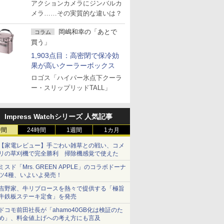
アクションカメラにジンバルカ
メラ……その実質的な違いは？
岡嶋和幸の「あとで
コラム
買う」
1,903点目：高密閉で保冷効
果が高いクーラーボックス
ロゴス「ハイパー氷点下クーラ
ー・スリップリッドTALL」
Impress Watchシリーズ 人気記事
時間
24時間
1週間
1カ月
【家電レビュー】手ごわい雑草との戦い、コメ
リの草刈機で完全勝利 掃除機感覚で使えた
ミスド「Mrs. GREEN APPLE」のコラボドーナ
ツ4種、いよいよ発売！
吉野家、牛リブロースを熱々で提供する「極旨
牛鉄板ステーキ定食」を発売
ドコモ前田社長が「ahamo40GB化は検証のた
め」、料金値上げへの考え方にも言及