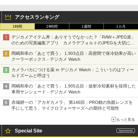
アクセスランキング
1時間
24時間
1週間
1カ月
デジカメアイテム丼：ありそうでなかった？「RAW＋JPEG派」
のための写真編集アプリ カメラデフォルトのJPEGを大切にす
る「Filmator」
岡嶋和幸の「あとで買う」 1,903点目：高密閉で保冷効果が高い
クーラーボックス - デジカメ Watch
カメラバカにつける薬 in デジカメ Watch：こういうのはフィー
ルドズームと呼ぼう
岡嶋和幸の「あとで買う」 1,905点目：放射冷却素材を採用した
車用サンシェード - デジカメ Watch
赤城耕一の「アカギカメラ」 第146回：PRO銘の魚眼レンズを
手にして思う、マイクロフォーサーズへの期待と可能性
もっと見る
Special Site