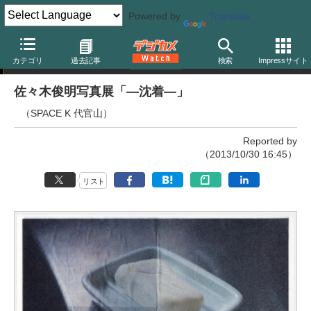
Powered by
Translate
写真展
カテゴリ
過去記事
検索
Impressサイト
佐々木俊明写真展「―沈着―」
（SPACE K 代官山）
Reported by
（2013/10/30 16:45）
リスト