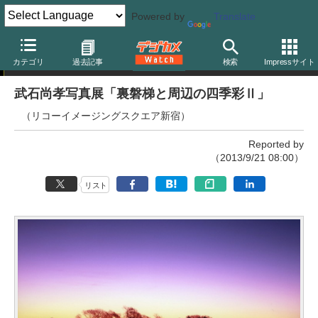
Powered by
Translate
写真展
カテゴリ
過去記事
検索
Impressサイト
武石尚孝写真展「裏磐梯と周辺の四季彩Ⅱ」
（リコーイメージングスクエア新宿）
Reported by
（2013/9/21 08:00）
リスト