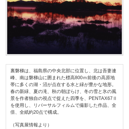
裏磐梯は、福島県の中央北部に位置し、北は吾妻連
峰、南は磐梯山に囲まれた標高800ｍ前後の高原地
帯に多くの湖・沼が点在する水と緑が豊かな地形。
春の新緑、夏の滝、秋の朝ぼらけ、冬の雪と氷の風
景を作者独自の視点で捉えた四季を、PENTAX67Ⅱ
を使用し、リバーサルフィルムで撮影した作品、全
倍、全紙約20点で構成。
（写真展情報より）