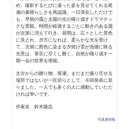
め、撮影するたびに違った姿を見せてくれる尾
瀬の素晴らしさを再認識。一日滞在しただけで
も、早朝の靄と太陽の光が織り成すドラマチッ
クな景観。時間が経過するごとに動きのある靄
が次第に消えて行き、昼間は、広々とした景色
に見とれ、夕方になれば、柔らかな光を受け
て、次第に茜色に染まる夕焼け雲が池塘に映る
光景は、筆舌に尽くし難く、自然が織り成す一
期一会の世界を堪能。
太古からの贈り物、尾瀬。まだまだ撮り尽せる
場所ではないが一区切りとして、今回発表に至
りました。一人でも多くの人に感動していただ
ければ幸いです。
作家名 鈴木隆志
写真展情報