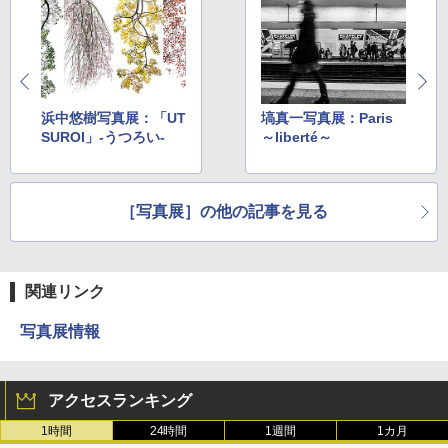
浜中悠樹写真展：「UT
塙真一写真展：Paris
SUROI」-うつろい-
～liberté～
［写真展］の他の記事を見る
関連リンク
写真展情報
アクセスランキング
1時間
24時間
1週間
1カ月