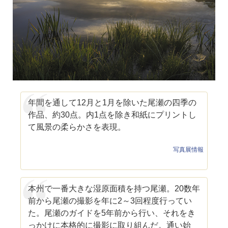
年間を通して12月と1月を除いた尾瀬の四季の
作品、約30点。内1点を除き和紙にプリントし
て風景の柔らかさを表現。
写真展情報
本州で一番大きな湿原面積を持つ尾瀬。20数年
前から尾瀬の撮影を年に2～3回程度行ってい
た。尾瀬のガイドを5年前から行い、それをき
っかけに本格的に撮影に取り組んだ。通い始