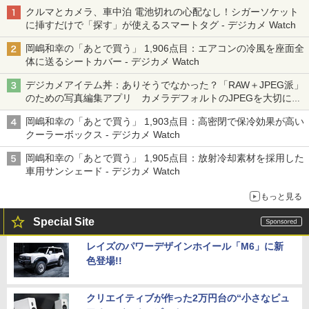
クルマとカメラ、車中泊 電池切れの心配なし！シガーソケット
に挿すだけで「探す」が使えるスマートタグ - デジカメ Watch
岡嶋和幸の「あとで買う」 1,906点目：エアコンの冷風を座面全
体に送るシートカバー - デジカメ Watch
デジカメアイテム丼：ありそうでなかった？「RAW＋JPEG派」
のための写真編集アプリ カメラデフォルトのJPEGを大切にす
る「Filmator」
岡嶋和幸の「あとで買う」 1,903点目：高密閉で保冷効果が高い
クーラーボックス - デジカメ Watch
岡嶋和幸の「あとで買う」 1,905点目：放射冷却素材を採用した
車用サンシェード - デジカメ Watch
もっと見る
Special Site
レイズのパワーデザインホイール「M6」に新
色登場!!
クリエイティブが作った2万円台の“小さなピュ