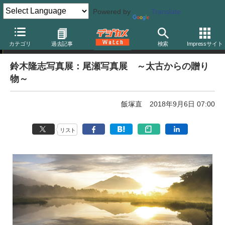
Powered by
Translate
写真展告知
カテゴリ
過去記事
検索
Impressサイト
鈴木隆志写真展：尾瀬写真展 ～太古からの贈り
物～
飯塚直
2018年9月6日 07:00
リスト