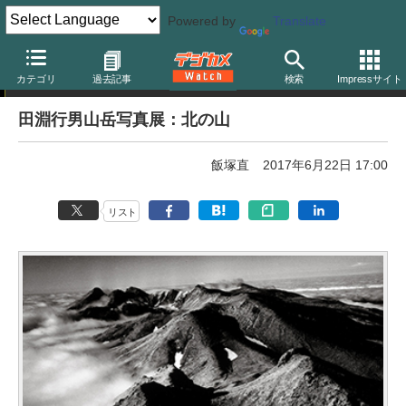
Powered by
Translate
写真展告知
カテゴリ
過去記事
検索
Impressサイト
田淵行男山岳写真展：北の山
飯塚直
2017年6月22日 17:00
リスト