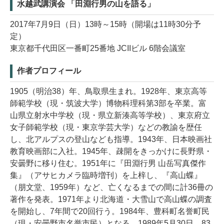
水越武講演会 「田淵行男の山を語る」
2017年7月9日（日）13時～15時（開場は11時30分予
定）
東京都千代田区一番町25番地 JCIIビル 6階会議室
作者プロフィール
1905（明治38）年、鳥取県生まれ。1928年、東京高等
師範学校（現・筑波大学）博物科理科第3部を卒業。富
山県立射水中学校（現・県立新湊高等学校）、東京府立
女子師範学校（現・東京学芸大学）などの教諭を歴任
し、北アルプスの登山なども指導。1943年、日本映画社
教育映画部に入社。1945年、疎開をきっかけに長野県・
安曇野に移り住む。1951年に『田淵行男 山岳写真傑作
集』（アサヒカメラ臨時増刊）を上梓し、『高山蝶』
（朋文堂、1959年）など、亡くなるまでの間に計36冊の
著作を発表。1971年より北海道・大雪山で高山蝶の調査
を開始し、7年間で20回行う。1984年、豊科町名誉町民
（現・安曇野市名誉市民）となる。1989年5月30日、83