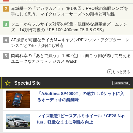
赤城耕一の「アカギカメラ」 第146回：PRO銘の魚眼レンズを
手にして思う、マイクロフォーサーズへの期待と可能性
ソニーからフルサイズ対応の軽量・低価格な超望遠ズームレン
ズ 14万円前後の「FE 100-400mm F5.6-8 OSS」
AF撮影が可能なライカM→キヤノンRFマウントアダプター レ
ンズごとのExif記録にも対応
岡嶋和幸の「あとで買う」 1,902点目：向こう側が透けて見える
ユニークなカメラ - デジカメ Watch
もっと見る
Special Site
「A&ultima SP4000T」の魅力！ポケットに入
るオーディオの醍醐味
レイズ鍛造1ピースアルミホイール「CE28 N-p
lus」軽量なままに剛性を向上