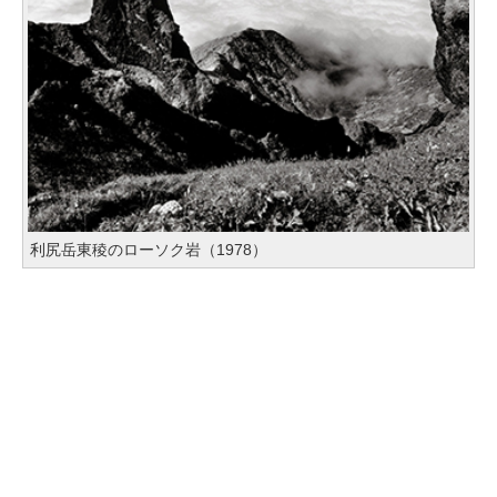
利尻岳東稜のローソク岩（1978）