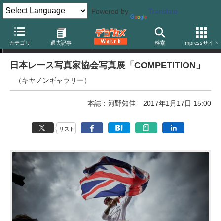
Powered by
Translate
写真展告知
カテゴリ
過去記事
検索
Impressサイト
日本レース写真家協会写真展「COMPETITION」
（キヤノンギャラリー）
本誌：河野知佳
2017年1月17日 15:00
リスト