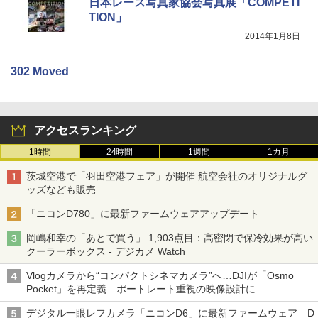
日本レース写真家協会写真展「COMPETI
TION」
2014年1月8日
302 Moved
アクセスランキング
1時間
24時間
1週間
1カ月
茨城空港で「羽田空港フェア」が開催 航空会社のオリジナルグ
ッズなども販売
「ニコンD780」に最新ファームウェアアップデート
岡嶋和幸の「あとで買う」 1,903点目：高密閉で保冷効果が高い
クーラーボックス - デジカメ Watch
Vlogカメラから“コンパクトシネマカメラ”へ…DJIが「Osmo
Pocket」を再定義 ポートレート重視の映像設計に
デジタル一眼レフカメラ「ニコンD6」に最新ファームウェア D