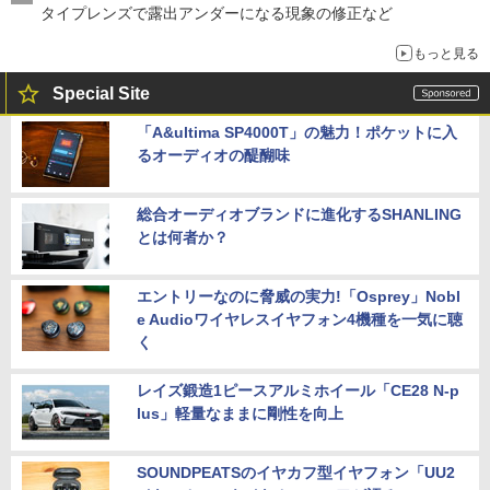
タイプレンズで露出アンダーになる現象の修正など
もっと見る
Special Site
「A&ultima SP4000T」の魅力！ポケットに入
るオーディオの醍醐味
総合オーディオブランドに進化するSHANLING
とは何者か？
エントリーなのに脅威の実力!「Osprey」Nobl
e Audioワイヤレスイヤフォン4機種を一気に聴
く
レイズ鍛造1ピースアルミホイール「CE28 N-p
lus」軽量なままに剛性を向上
SOUNDPEATSのイヤカフ型イヤフォン「UU2