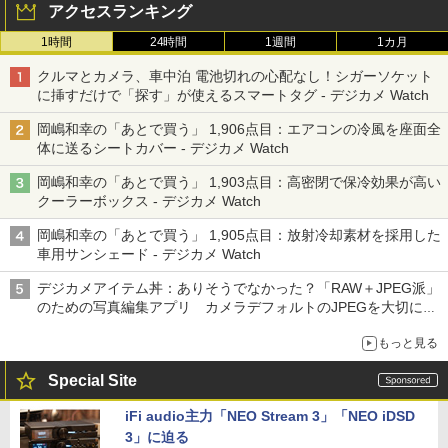
アクセスランキング
1時間
24時間
1週間
1カ月
クルマとカメラ、車中泊 電池切れの心配なし！シガーソケット
に挿すだけで「探す」が使えるスマートタグ - デジカメ Watch
岡嶋和幸の「あとで買う」 1,906点目：エアコンの冷風を座面全
体に送るシートカバー - デジカメ Watch
岡嶋和幸の「あとで買う」 1,903点目：高密閉で保冷効果が高い
クーラーボックス - デジカメ Watch
岡嶋和幸の「あとで買う」 1,905点目：放射冷却素材を採用した
車用サンシェード - デジカメ Watch
デジカメアイテム丼：ありそうでなかった？「RAW＋JPEG派」
のための写真編集アプリ カメラデフォルトのJPEGを大切にす
る「Filmator」
もっと見る
Special Site
iFi audio主力「NEO Stream 3」「NEO iDSD
3」に迫る