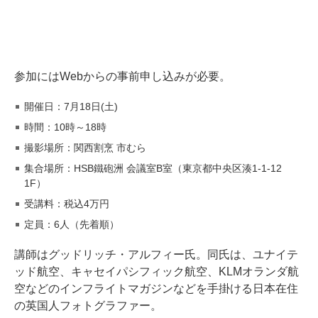
参加にはWebからの事前申し込みが必要。
開催日：7月18日(土)
時間：10時～18時
撮影場所：関西割烹 市むら
集合場所：HSB鐵砲洲 会議室B室（東京都中央区湊1-1-12
1F）
受講料：税込4万円
定員：6人（先着順）
講師はグッドリッチ・アルフィー氏。同氏は、ユナイテ
ッド航空、キャセイパシフィック航空、KLMオランダ航
空などのインフライトマガジンなどを手掛ける日本在住
の英国人フォトグラファー。