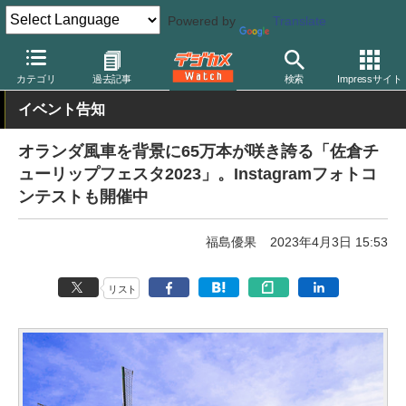
Powered by
Translate
デジカメ Watch
撮影情報
花
カテゴリ
過去記事
検索
Impressサイト
イベント告知
オランダ風車を背景に65万本が咲き誇る「佐倉チ
ューリップフェスタ2023」。Instagramフォトコ
ンテストも開催中
福島優果
2023年4月3日 15:53
リスト