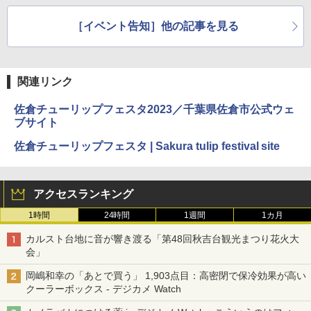
着。体験イベントも多
種100万本のバラが街
数開催
中を彩る
［イベント告知］他の記事を見る
関連リンク
佐倉チューリップフェスタ2023／千葉県佐倉市公式ウェ
ブサイト
佐倉チューリップフェスタ | Sakura tulip festival site
アクセスランキング
1時間
24時間
1週間
1カ月
カルスト台地に音が響き渡る「第48回秋吉台観光まつり花火大
会」
岡嶋和幸の「あとで買う」 1,903点目：高密閉で保冷効果が高い
クーラーボックス - デジカメ Watch