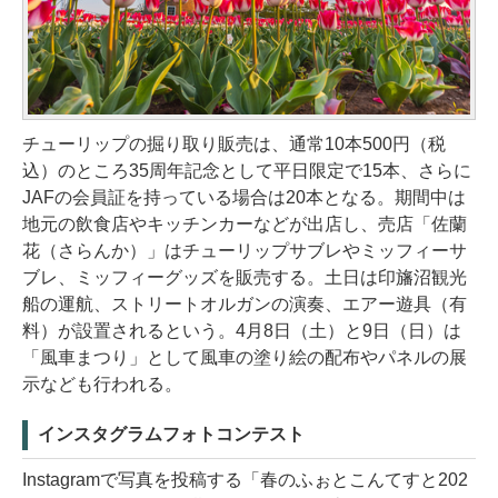
チューリップの掘り取り販売は、通常10本500円（税
込）のところ35周年記念として平日限定で15本、さらに
JAFの会員証を持っている場合は20本となる。期間中は
地元の飲食店やキッチンカーなどが出店し、売店「佐蘭
花（さらんか）」はチューリップサブレやミッフィーサ
ブレ、ミッフィーグッズを販売する。土日は印旛沼観光
船の運航、ストリートオルガンの演奏、エアー遊具（有
料）が設置されるという。4月8日（土）と9日（日）は
「風車まつり」として風車の塗り絵の配布やパネルの展
示なども行われる。
インスタグラムフォトコンテスト
Instagramで写真を投稿する「春のふぉとこんてすと202