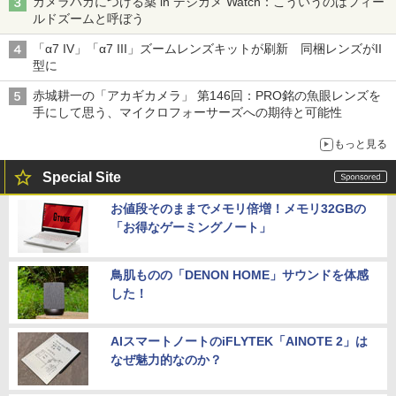
カメラバカにつける薬 in デジカメ Watch：こういうのはフィー
ルドズームと呼ぼう
「α7 IV」「α7 III」ズームレンズキットが刷新 同梱レンズがII
型に
赤城耕一の「アカギカメラ」 第146回：PRO銘の魚眼レンズを
手にして思う、マイクロフォーサーズへの期待と可能性
もっと見る
Special Site
お値段そのままでメモリ倍増！メモリ32GBの
「お得なゲーミングノート」
鳥肌ものの「DENON HOME」サウンドを体感
した！
AIスマートノートのiFLYTEK「AINOTE 2」は
なぜ魅力的なのか？