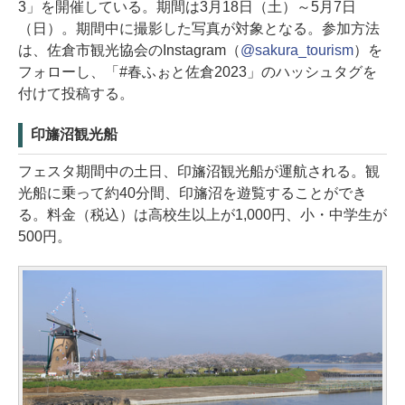
3」を開催している。期間は3月18日（土）～5月7日
（日）。期間中に撮影した写真が対象となる。参加方法
は、佐倉市観光協会のInstagram（
@sakura_tourism
）を
フォローし、「#春ふぉと佐倉2023」のハッシュタグを
付けて投稿する。
印旛沼観光船
フェスタ期間中の土日、印旛沼観光船が運航される。観
光船に乗って約40分間、印旛沼を遊覧することができ
る。料金（税込）は高校生以上が1,000円、小・中学生が
500円。