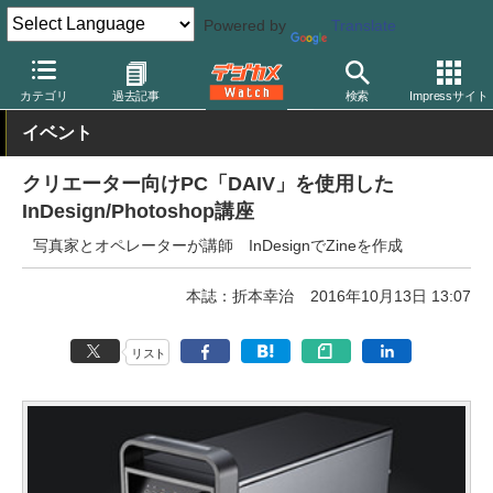
Powered by
Translate
デジカメ Watch
PC/モバイル関連
PC
カテゴリ
過去記事
検索
Impressサイト
イベント
クリエーター向けPC「DAIV」を使用した
InDesign/Photoshop講座
写真家とオペレーターが講師 InDesignでZineを作成
本誌：折本幸治
2016年10月13日 13:07
リスト