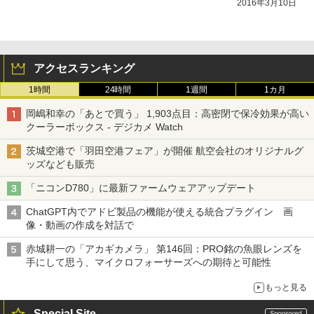
2016年3月10日
アクセスランキング
1時間
24時間
1週間
1カ月
岡嶋和幸の「あとで買う」 1,903点目：高密閉で保冷効果が高い
クーラーボックス - デジカメ Watch
茨城空港で「羽田空港フェア」が開催 航空会社のオリジナルグ
ッズなども販売
「ニコンD780」に最新ファームウェアアップデート
ChatGPT内でアドビ製品の機能が使える統合プラグイン 画
像・動画の作成を対話で
赤城耕一の「アカギカメラ」 第146回：PRO銘の魚眼レンズを
手にして思う、マイクロフォーサーズへの期待と可能性
もっと見る
Special Site