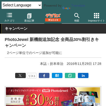
Powered by
Translate
デジカメ Watch
PC/モバイル関連
オンラインサービス
カテゴリ
過去記事
検索
Impressサイト
キャンペーン
PhotoJewel 新機能追加記念 全商品30%割引きキ
ャンペーン
2ページ単位でのページ追加が可能に
本誌：折本幸治
2016年11月29日 17:28
リスト