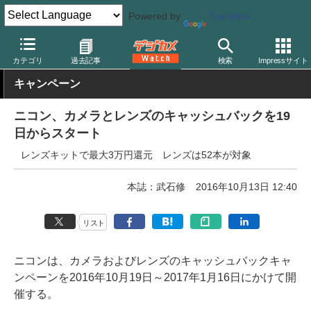
Powered by
Translate
デジカメ Watch
カメラ
一眼レフカメラ
ニコン
カテゴリ
過去記事
検索
Impressサイト
キャンペーン
ニコン、カメラとレンズのキャッシュバックを19
日からスタート
レンズキットで最大3万円還元 レンズは52本が対象
本誌：武石修
2016年10月13日 12:40
リスト
ニコンは、カメラおよびレンズのキャッシュバックキャ
ンペーンを2016年10月19日～2017年1月16日にかけて開
催する。