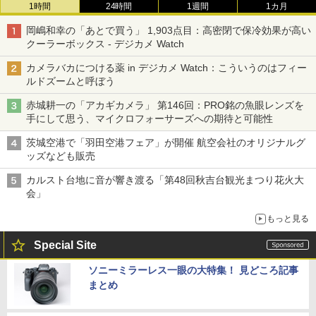
1時間
24時間
1週間
1カ月
岡嶋和幸の「あとで買う」 1,903点目：高密閉で保冷効果が高い
クーラーボックス - デジカメ Watch
カメラバカにつける薬 in デジカメ Watch：こういうのはフィー
ルドズームと呼ぼう
赤城耕一の「アカギカメラ」 第146回：PRO銘の魚眼レンズを
手にして思う、マイクロフォーサーズへの期待と可能性
茨城空港で「羽田空港フェア」が開催 航空会社のオリジナルグ
ッズなども販売
カルスト台地に音が響き渡る「第48回秋吉台観光まつり花火大
会」
もっと見る
Special Site
ソニーミラーレス一眼の大特集！ 見どころ記事
まとめ