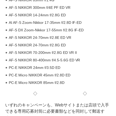
AF-S NIKKOR 300mm f/4E PF ED VR
AF-S NIKKOR 14-24mm f/2.8G ED
AI AF-S Zoom-Nikkor 17-35mm f/2.8D IF-ED
AF-S DX Zoom-Nikkor 17-55mm f/2.8G IF-ED
AF-S NIKKOR 24-70mm f/2.8E ED VR
AF-S NIKKOR 24-70mm f/2.8G ED
AF-S NIKKOR 70-200mm f/2.8G ED VR II
AF-S NIKKOR 80-400mm f/4.5-5.6G ED VR
PC-E NIKKOR 24mm f/3.5D ED
PC-E Micro NIKKOR 45mm f/2.8D ED
PC-E Micro NIKKOR 85mm f/2.8D
◇ ◇
いずれのキャンペーンも、Webサイトまたは店頭で入手
できる専用応募封筒に必要書類などを同封して郵送す