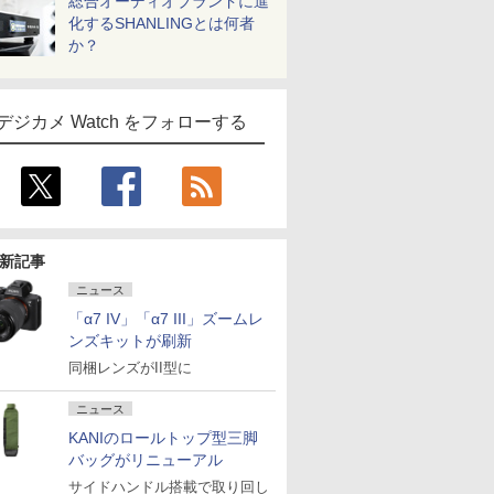
総合オーディオブランドに進
化するSHANLINGとは何者
か？
デジカメ Watch をフォローする
新記事
ニュース
「α7 IV」「α7 III」ズームレ
ンズキットが刷新
同梱レンズがII型に
ニュース
KANIのロールトップ型三脚
バッグがリニューアル
サイドハンドル搭載で取り回し