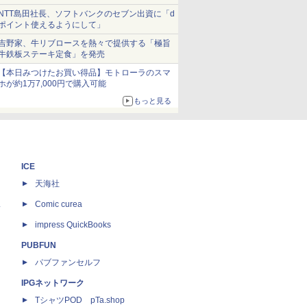
NTT島田社長、ソフトバンクのセブン出資に「d
ポイント使えるようにして」
吉野家、牛リブロースを熱々で提供する「極旨
牛鉄板ステーキ定食」を発売
【本日みつけたお買い得品】モトローラのスマ
ホが約1万7,000円で購入可能
もっと見る
ICE
天海社
ス
Comic curea
impress QuickBooks
PUBFUN
パブファンセルフ
IPGネットワーク
TシャツPOD pTa.shop