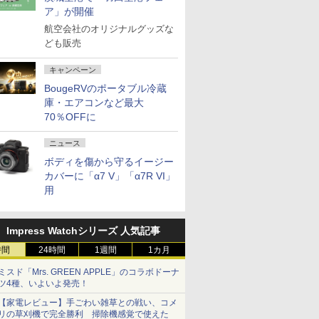
ア」が開催
航空会社のオリジナルグッズな
ども販売
キャンペーン
BougeRVのポータブル冷蔵
庫・エアコンなど最大
70％OFFに
ニュース
ボディを傷から守るイージー
カバーに「α7 V」「α7R VI」
用
Impress Watchシリーズ 人気記事
時間
24時間
1週間
1カ月
ミスド「Mrs. GREEN APPLE」のコラボドーナ
ツ4種、いよいよ発売！
【家電レビュー】手ごわい雑草との戦い、コメ
リの草刈機で完全勝利 掃除機感覚で使えた