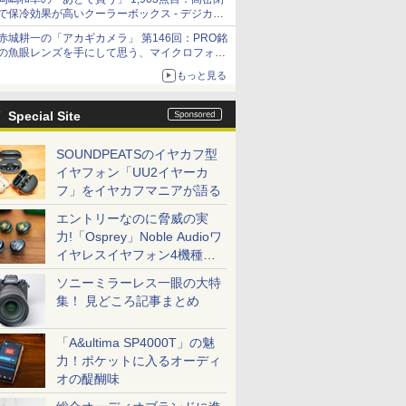
で保冷効果が高いクーラーボックス - デジカメ
Watch
赤城耕一の「アカギカメラ」 第146回：PRO銘
の魚眼レンズを手にして思う、マイクロフォー
サーズへの期待と可能性
もっと見る
Special Site
SOUNDPEATSのイヤカフ型
イヤフォン「UU2イヤーカ
フ」をイヤカフマニアが語る
エントリーなのに脅威の実
力!「Osprey」Noble Audioワ
イヤレスイヤフォン4機種を
一気に聴く
ソニーミラーレス一眼の大特
集！ 見どころ記事まとめ
「A&ultima SP4000T」の魅
力！ポケットに入るオーディ
オの醍醐味