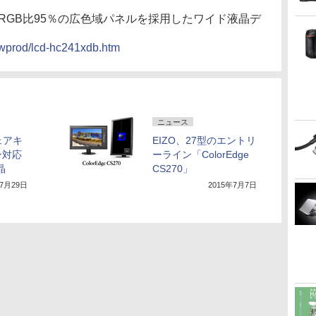
 RGB比95％の広色域パネルを採用したワイド液晶デ
ewprod/lcd-hc241xdb.htm
ニュース
ェアキ
EIZO、27型のエントリ
ン対応
ーライン「ColorEdge
晶
CS270」
年7月29日
2015年7月7日