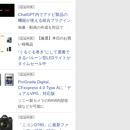
ニュース
ChatGPT内でアドビ製品の
機能が使える統合プラグイン
画像・動画の作成を対話で
【厳選】本日のお買
ニュース
い得商品
“ぐるぐる巻き”にして運搬で
きるバルーン型LEDライトが
タイムセール中
ニュース
ProGrade Digital、
CFexpress 4.0 Type Aに「デ
ュアルVPG」対応版
ソニー製カメラのRAW内部収
録などが可能に
ニュース
「ニコンD780」に最新ファ