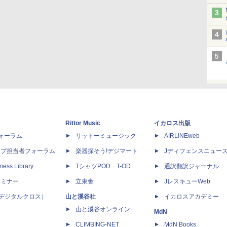
Rittor Music
イカロス出版
dフォーラム
リットーミュージック
AIRLINEweb
ップ担当者フォーラム
楽器探そう!デジマート
Jディフェンスニュー
ness Library
TシャツPOD T-OD
通訳翻訳ジャーナル
セミナー
立東舎
JレスキューWeb
 X（デジタルクロス）
山と溪谷社
イカロスアカデミー
山と溪谷オンライン
MdN
CLIMBING-NET
MdN Books