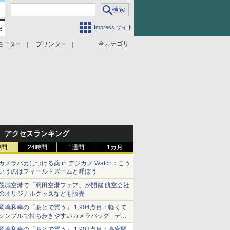
Impress サイト
全カテゴリ
モニター
プリンター
アクセスランキング
時間
24時間
1週間
1カ月
カメラバカにつける薬 in デジカメ Watch：こう
いうのはフィールドズームと呼ぼう
茨城空港で「羽田空港フェア」が開催 航空会社
のオリジナルグッズなども販売
岡嶋和幸の「あとで買う」 1,904点目：軽くて
シンプルで持ち歩きやすいカメラバッグ - デジ
カメ Watch
岡嶋和幸の「あとで買う」 1,903点目：高密閉