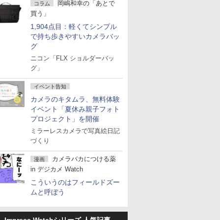
岡嶋和幸の「あとで
コラム
買う」
1,904点目：軽くてシンプル
で持ち歩きやすいカメラバッ
グ
ニコン「FLX ショルダーバッ
グ」
イベント告知
カメラのキタムラ、無料体験
イベント「夏休み親子フォト
プロジェクト」を開催
ミラーレスカメラで写真絵日記
づくり
カメラバカにつける薬
漫画
in デジカメ Watch
こういうのはフィールドズー
ムと呼ぼう